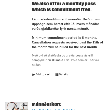
We also offer a
monthly pass
which is commitment free.
Lágmarksbinditími er 6 mánuðir. Beiðnir um
uppsögn sem berast eftir 15. hvers mánaðar
verða gjaldfærðar fyrir næsta mánuð.
Minimum commitment period is 6 months.
Cancellation requests received past the 15th of
the month will be billed for the next month.
Með því að staðfesta og greiða þessa áskrift
samþykkir þú
skilmála
Eríal Pole sem eru hér að
neðan.
Add to cart
Details
Mánaðarkort
Price