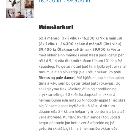
16.200
kr.
59.900
kr.
–
range:
16.200 kr.
through
59.900 kr.
Mánaðarkort
5x á mánuði (1x í viku) - 16.200 kr
9x á mánuði
(2x í viku) - 26.300 kr 14x á mánuði (3x í viku) -
39.400 kr Ótakmarkað tímar - 59.900 kr
Vertu
með okkar einn mánuð í einu! Þessi passi gefur þér
rétt á 9, 14 eða ótakmörkuðum tímum í 31 dag frá
kaupdegi. Þú getur notað það fyrir fjölbreytt úrval af
tímum, allt að þínu stigi (sjá kröfur okkar um
pole
fitness
og
pole dance
). Við bjóðum upp á einn opinn
tíma á viku sem þú getur tekið þátt í ókeypis. Og
ekki gleyma flex liðleikaþjáfun og conditioning
styrktaræfingar! Skoðaðu dagskrána okkar á
heimasíðunni eða notaðu Mindbody appið til að skrá
þig. Vinsamlegast leyfið allt að 12 kl. á virkum
dögum eða 24 kl. um helgar fyrir pöntunina þína að
vera afgreidd. Þú færð kvittun senda í tölvupósti
þegar pöntunin þín hefur verið afgreidd og þá
geturðu skráð þig í tíma á heimasíðu okkar eða í