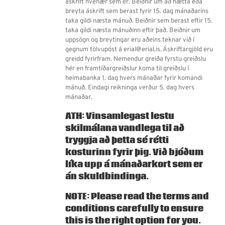
áskrift hvenær sem er. Beiðnir um að hætta eða
breyta áskrift sem berast fyrir 15. dag mánaðarins
taka gildi næsta mánuð. Beiðnir sem berast eftir 15.
taka gildi næsta mánuðinn eftir það. Beiðnir um
uppsögn og breytingar eru aðeins teknar við í
gegnum tölvupóst á erial@erial.is. Áskriftargjöld eru
greidd fyrirfram. Nemendur greiða fyrstu greiðslu
hér en framtíðargreiðslur koma til greiðslu í
heimabanka 1. dag hvers mánaðar fyrir komandi
mánuð. Eindagi reikninga verður 5. dag hvers
mánaðar.
ATH: Vinsamlegast lestu
skilmálana vandlega til að
tryggja að þetta sé rétti
kosturinn fyrir þig. Við bjóðum
líka upp á
mánaðarkort
sem er
án skuldbindinga.
NOTE: Please read the terms and
conditions carefully to ensure
this is the right option for you.