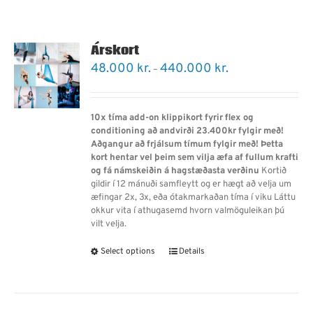
Árskort
Price
48.000
kr.
440.000
kr.
–
range:
48.000 kr.
through
10x tíma add-on klippikort fyrir flex og
440.000 kr.
conditioning að andvirði 23.400kr fylgir með!
Aðgangur að frjálsum tímum fylgir með!
Þetta
kort hentar vel þeim sem vilja æfa af fullum krafti
og fá námskeiðin á hagstæðasta verðinu
Kortið
gildir í 12 mánuði samfleytt og er hægt að velja um
æfingar 2x, 3x, eða ótakmarkaðan tíma í viku Láttu
okkur vita í athugasemd hvorn valmöguleikan þú
vilt velja.
Select options
Details