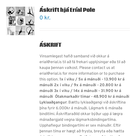
Áskrift hjá Eríal Pole
0
kr.
ÁSKRIFT
Vinsamlegast hafið samband við okkur á
erial@erial.is til að fá frekari upplýsingar eða til að
kaupa þennan valkost. Please contact us at
erial@erial.is for more information or to purchase
this option.
1x í viku / 5x á mánuði - 13.900 kr á
mánuði
2x í viku / 9x á mánuði - 20.800 kr á
mánuði
3x í viku / 14x á mánuði - 31.900 kr á
mánuði
Ótakmarkaðir tímar - 48.900 kr á mánuði
Lyklaaðgangur
: Bættu lyklaaðgangi við áskriftina
þína fyrir 6.000kr á mánuði. Lágmark 6 mánaða
binditími. Áskriftaraðild okkar býður upp á lægra
mánaðargjald vegna lágmarksbindingartíma.
Upphaflegur bindingartími er sex mánuðir. Eftir
þennan tíma er hægt að frysta, breyta eða hætta