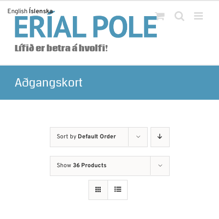
Skip
English
Íslenska
to
content
Lífið er betra á hvolfi!
Aðgangskort
Sort by
Default Order
Show
36 Products