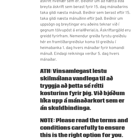
áskrift hvenær sem er. Beiðnir um að hætta eða
breyta áskrift sem berast fyrir 15. dag mánaðarins
taka gildi næsta mánuð. Beiðnir sem berast eftir 15.
taka gildi næsta mánuðinn eftir það. Beiðnir um
uppsögn og breytingar eru aðeins teknar við í
gegnum tölvupóst á erial@erial.is. Áskriftargjöld eru
greidd fyrirfram. Nemendur greiða fyrstu greiðslu
hér en framtíðargreiðslur koma til greiðslu í
heimabanka 1. dag hvers mánaðar fyrir komandi
mánuð. Eindagi reikninga verður 5. dag hvers
mánaðar.
ATH: Vinsamlegast lestu
skilmálana vandlega til að
tryggja að þetta sé rétti
kosturinn fyrir þig. Við bjóðum
líka upp á
mánaðarkort
sem er
án skuldbindinga.
NOTE: Please read the terms and
conditions carefully to ensure
this is the right option for you.