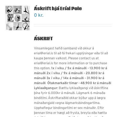
Áskrift hjá Eríal Pole
0
kr.
ÁSKRIFT
Vinsamlegast hafið samband við okkur á
erial@erial.is til að fá frekari upplýsingar eða til að
kaupa þennan valkost. Please contact us at
erial@erial.is for more information or to purchase
this option.
1x í viku / 5x á mánuði - 13.900 kr á
mánuði
2x í viku / 9x á mánuði - 20.800 kr á
mánuði
3x í viku / 14x á mánuði - 31.900 kr á
mánuði
Ótakmarkaðir tímar - 48.900 kr á mánuði
Lyklaaðgangur
: Bættu lyklaaðgangi við áskriftina
þína fyrir 6.000kr á mánuði. Lágmark 6 mánaða
binditími. Áskriftaraðild okkar býður upp á lægra
mánaðargjald vegna lágmarksbindingartíma.
Upphaflegur bindingartími er sex mánuðir. Eftir
þennan tíma er hægt að frysta, breyta eða hætta