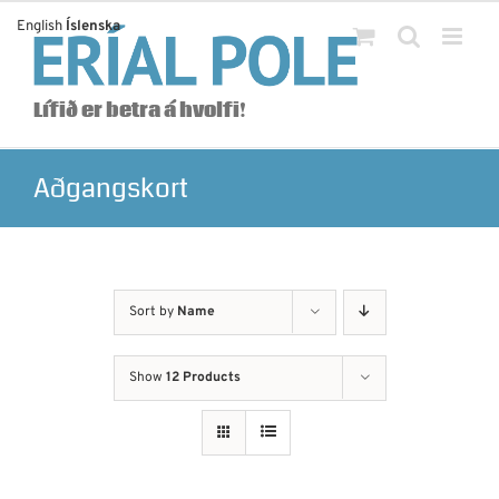
Skip
English
Íslenska
to
content
Lífið er betra á hvolfi!
Aðgangskort
Sort by
Name
Show
12 Products