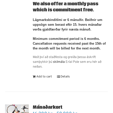
We also offer a
monthly pass
which is commitment free.
Lágmarksbinditími er 6 mánuðir. Beiðnir um
uppsögn sem berast eftir 15. hvers mánaðar
verða gjaldfærðar fyrir næsta mánuð.
Minimum commitment period is 6 months.
Cancellation requests received past the 15th of
the month will be billed for the next month.
Með því að staðfesta og greiða þessa áskrift
samþykkir þú
skilmála
Eríal Pole sem eru hér að
neðan.
Add to cart
Details
Mánaðarkort
Price