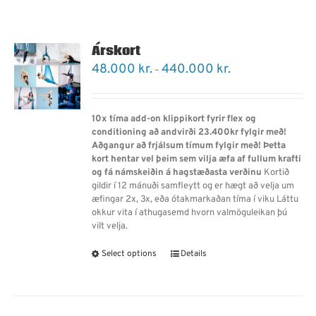
Árskort
Price
48.000
kr.
440.000
kr.
–
range:
48.000 kr.
through
10x tíma add-on klippikort fyrir flex og
440.000 kr.
conditioning að andvirði 23.400kr fylgir með!
Aðgangur að frjálsum tímum fylgir með!
Þetta
kort hentar vel þeim sem vilja æfa af fullum krafti
og fá námskeiðin á hagstæðasta verðinu
Kortið
gildir í 12 mánuði samfleytt og er hægt að velja um
æfingar 2x, 3x, eða ótakmarkaðan tíma í viku Láttu
okkur vita í athugasemd hvorn valmöguleikan þú
vilt velja.
Select options
Details