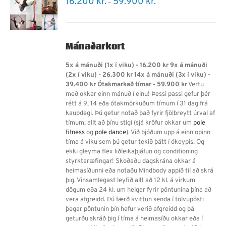
16.200
kr.
59.900
kr.
–
range:
16.200 kr.
through
59.900 kr.
Mánaðarkort
5x á mánuði (1x í viku) - 16.200 kr
9x á mánuði
(2x í viku) - 26.300 kr 14x á mánuði (3x í viku) -
39.400 kr Ótakmarkað tímar - 59.900 kr
Vertu
með okkar einn mánuð í einu! Þessi passi gefur þér
rétt á 9, 14 eða ótakmörkuðum tímum í 31 dag frá
kaupdegi. Þú getur notað það fyrir fjölbreytt úrval af
tímum, allt að þínu stigi (sjá kröfur okkar um
pole
fitness
og
pole dance
). Við bjóðum upp á einn opinn
tíma á viku sem þú getur tekið þátt í ókeypis. Og
ekki gleyma flex liðleikaþjáfun og conditioning
styrktaræfingar! Skoðaðu dagskrána okkar á
heimasíðunni eða notaðu Mindbody appið til að skrá
þig. Vinsamlegast leyfið allt að 12 kl. á virkum
dögum eða 24 kl. um helgar fyrir pöntunina þína að
vera afgreidd. Þú færð kvittun senda í tölvupósti
þegar pöntunin þín hefur verið afgreidd og þá
geturðu skráð þig í tíma á heimasíðu okkar eða í