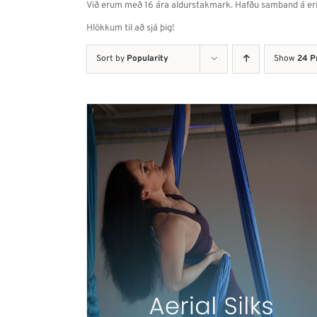
Við erum með 16 ára aldurstakmark. Hafðu samband á erial@
Hlökkum til að sjá þig!
Sort by
Popularity
Show
24 P