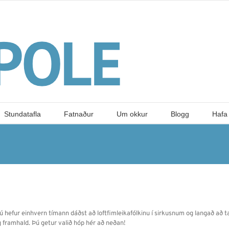
Stundatafla
Fatnaður
Um okkur
Blogg
Hafa
f þú hefur einhvern tímann dáðst að loftfimleikafólkinu í sirkusnum og langað að t
 og framhald. Þú getur valið hóp hér að neðan!