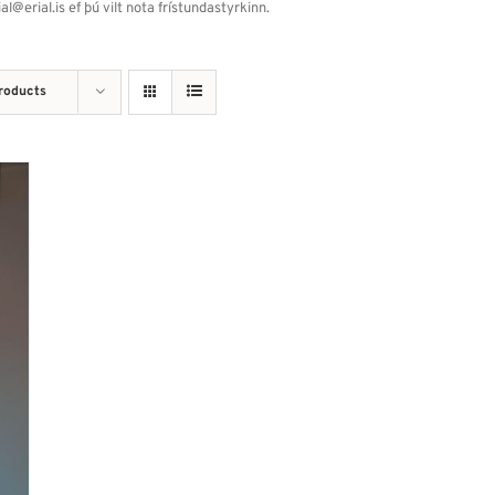
erial.is ef þú vilt nota frístundastyrkinn.
roducts