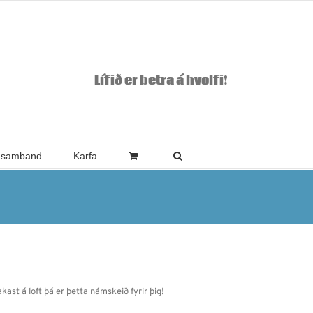
Lífið er betra á hvolfi!
 samband
Karfa
akast á loft þá er þetta námskeið fyrir þig!