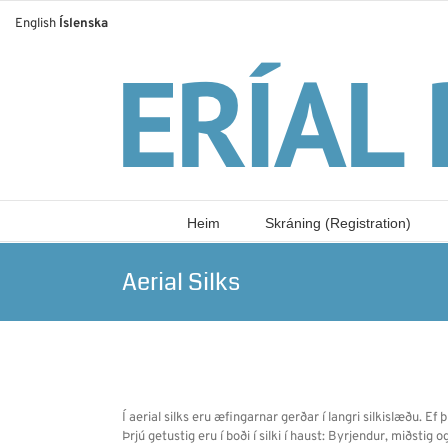
Skip
English
Íslenska
to
content
Heim
Skráning (Registration)
Aerial Silks
Í aerial silks eru æfingarnar gerðar í langri silkislæðu. E
Þrjú getustig eru í boði í silki í haust: Byrjendur, miðstig