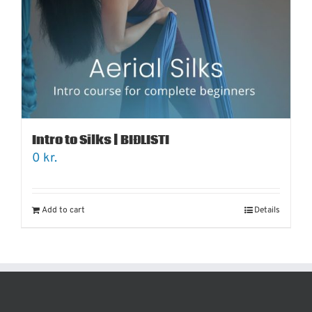
Intro to Silks | BIÐLISTI
0
kr.
Add to cart
Details