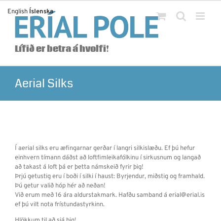
Skip
English
Íslenska
to
content
Lífið er betra á hvolfi!
Aerial Silks
Í aerial silks eru æfingarnar gerðar í langri silkislæðu. Ef þú hefur
einhvern tímann dáðst að loftfimleikafólkinu í sirkusnum og langað
að takast á loft þá er þetta námskeið fyrir þig!
Þrjú getustig eru í boði í silki í haust: Byrjendur, miðstig og framhald.
Þú getur valið hóp hér að neðan!
Við erum með 16 ára aldurstakmark. Hafðu samband á erial@erial.is
ef þú vilt nota frístundastyrkinn.
Hlökkum til að sjá þig!