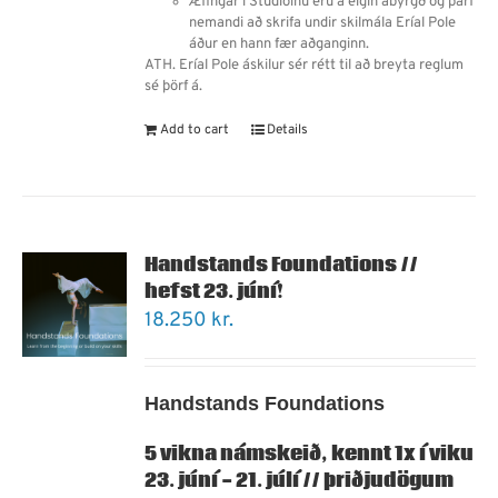
Æfingar í Stúdíóinu eru á eigin ábyrgð og þarf
nemandi
að
skrifa undir skilmála Eríal Pole
áður en hann fær aðganginn.
ATH. Eríal Pole áskilur sér rétt til að breyta reglum
sé þörf á.
Add to cart
Details
Handstands Foundations //
hefst 23. júní!
18.250
kr.
Handstands Foundations
5 vikna námskeið, kennt 1x í viku
23. júní - 21. júlí // þriðjudögum