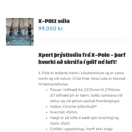
X-POLE súla
99.000
kr.
Xpert þrýstisúla frá X-Pole - þarf
hvorki að skrúfa í gólf né loft!
X-Pole er leiðandi merki í súluheiminum og er sama
merki og við notum í Eríal Pole. Þessi súla er hönnuð
til heimanotkunar.
Passar í lofthæð frá 2235mm til 2745mm.
(Ef lofthæð þín er hærri, hafðu samband við
okkur og við getum pantað framlengingu)
Húðun: Chrome (silfurlituð)*
Þvermál: 45mm.
Hægt er að stilla á bæði spin (snúning) og
static (föst)
Einföld í uppsetningu. Þarft ekki stiga!