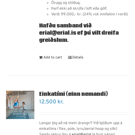
Örugg og stöðug.
Þarf ekki að skrúfa í loft eða gólf.
Verð: 99.000,- kr. (24% vsk innifalinn í verði)
Hafðu samband við
erial@erial.is ef þú vilt dreifa
greiðslum.
Add to cart
Details
Einkatími (einn nemandi)
12.500
kr.
Langar þig að ná meiri árangri? Við bjóðum upp á
einkatíma í flex, pole, lyru/aerial hoop og silki!
Sendu okkur línu á
erial@erial.is
fyrir nánari