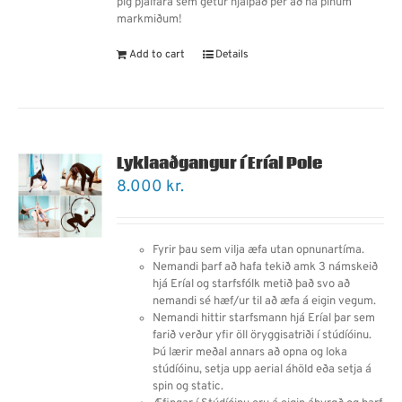
þig þjálfara sem getur hjálpað þér að ná þínum
markmiðum!
Add to cart
Details
Lyklaaðgangur í Eríal Pole
8.000
kr.
Fyrir þau sem vilja æfa utan opnunartíma.
Nemandi þarf
að
hafa tekið amk 3 námskeið
hjá Eríal og starfsfólk metið það svo að
nemandi sé hæf/ur til að æfa á eigin vegum.
Nemandi hittir starfsmann hjá Eríal þar sem
farið verður yfir öll öryggisatriði í stúdíóinu.
Þú lærir meðal annars
að
opna og loka
stúdíóinu, setja upp aerial áhöld eða setja á
spin og static.