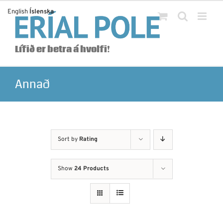
Skip
English
Íslenska
to
content
Lífið er betra á hvolfi!
Annað
Sort by
Rating
Show
24 Products