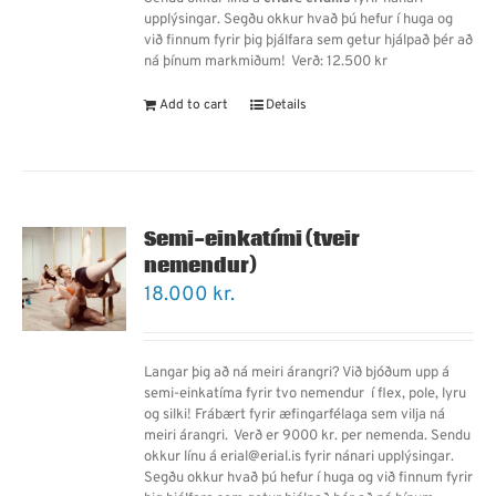
upplýsingar. Segðu okkur hvað þú hefur í huga og
við finnum fyrir þig þjálfara sem getur hjálpað þér að
ná þínum markmiðum!
Verð: 12.500 kr
Add to cart
Details
Semi-einkatími (tveir
nemendur)
18.000
kr.
Langar þig að ná meiri árangri? Við bjóðum upp á
semi-einkatíma fyrir tvo nemendur í flex, pole, lyru
og silki! Frábært fyrir æfingarfélaga sem vilja ná
meiri árangri.
Verð er 9000 kr. per nemenda.
Sendu
okkur línu á erial@erial.is fyrir nánari upplýsingar.
Segðu okkur hvað þú hefur í huga og við finnum fyrir