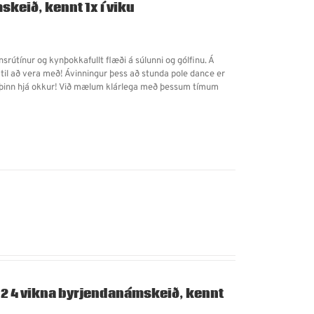
skeið, kennt 1x í viku
rútínur og kynþokkafullt flæði á súlunni og gólfinu. Á
 til að vera með! Ávinningur þess að stunda pole dance er
inn þinn hjá okkur! Við mælum klárlega með þessum tímum
!
 2
4 vikna byrjendanámskeið, kennt