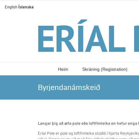
Skip
English
Íslenska
to
content
Heim
Skráning (Registration)
Byrjendanámskeið
Langar þig að æfa pole eða loftfimleika en hefur enga f
Eríal Pole er pole og loftfimleika stúdíó í hjarta Reykjaví