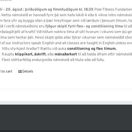
úlí - 20. ágúst : þriðudögum og fimmtudögum kl. 18:35
Pole Fitness Fundament
. Þetta námskeið er hannað fyrir þá sem hafa lokið 4 eða 6 vikna Intro námskeið
 fara yfir og byggja ofan á þær hreyfingar sem við lærðum í þessum tímum, hal
lið í verði námskeiðsins eru
fjögur skipti fyrir flex- og conditioning tíma
til a
rðalagið þitt af krafti! Við höfum nokkra tíma af sitt hvorum í vikunni sem þú ge
íma sem hentar þér. Þessi skipti gilda allar fjórar vikurnar sem námskeiðið sten
l of our instructors speak English and all classes are taught in English unless ev
Viltu styrkjast hraðar? Bættu við auka
conditioning og flex tímum.
Kauptu
klippikort,
áskrift
,
eða
mánaðarkort
til að halda áfram eftir námskeið
Flest stéttarfélög endurgreiða námskeið að hluta eða að fullu.
 to cart
Details