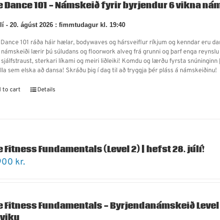
e Dance 101 - Námskeið fyrir byrjendur 6 vikna nám
úlí - 20. ágúst 2026 : fimmtudagur kl. 19:40
e Dance 101 ráða háir hælar, bodywaves og hársveiflur ríkjum og kenndar eru dans
 námskeiði lærir þú súludans og floorwork alveg frá grunni og þarf enga reynslu
 sjálfstraust, sterkari líkami og meiri liðleiki! Komdu og lærðu fyrsta snúning
alla sem elska að dansa! Skráðu þig í dag til að tryggja þér pláss á námskeiðinu
 to cart
Details
e Fitness Fundamentals (Level 2) | hefst 28. júlí!
900
kr.
e Fitness Fundamentals - Byrjendanámskeið Level
 viku