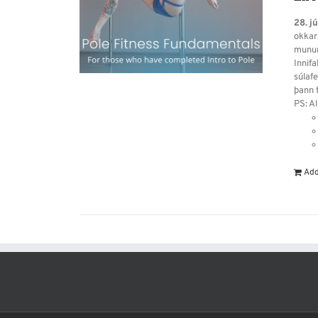
28. j
okkar
munum
Innifa
súlafe
þann t
PS: Al
Add