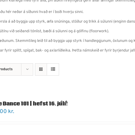
ælum klárlega með fyrir alla, því aukin hreyfigeta gerir allar æfingar skemmtileg
u hér neðar á síðunni hvað er í boði hverju sinni.
sla á að byggja upp styrk, æfa snúninga, stöður og trikk á súlunni (enginn dans
tínu við seiðandi tónlist, bæði á súlunni og á gólfinu (floorwork).
kislæðunum. Skemmtileg leið til að byggja upp styrk í handleggjunum, öxlunum og
gar fyrir splitt, spígat, bak- og axlarliðleika. Þetta námskeið er fyrir byrjendur j
roducts
 Dance 101 | hefst 16. júlí!
900
kr.