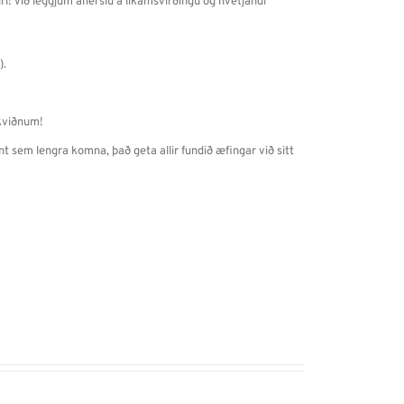
ri! Við leggjum áherslu á líkamsvirðingu og hvetjandi
).
 kviðnum!
afnt sem lengra komna, það geta allir fundið æfingar við sitt