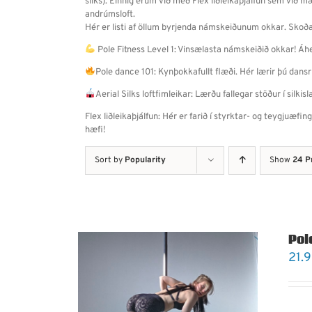
silks). Einnig erum við með Flex liðleikaþjálfun sem við m
andrúmsloft.
Hér er listi af öllum byrjenda námskeiðunum okkar. Skoðað
Pole Fitness Level 1: Vinsælasta námskeiðið okkar! Áher
Pole dance 101: Kynþokkafullt flæði. Hér lærir þú dansrú
Aerial Silks loftfimleikar: Lærðu fallegar stöður í sil
Flex liðleikaþjálfun: Hér er farið í styrktar- og teygjuæfin
hæfi!
Sort by
Popularity
Show
24 P
Pole
21.