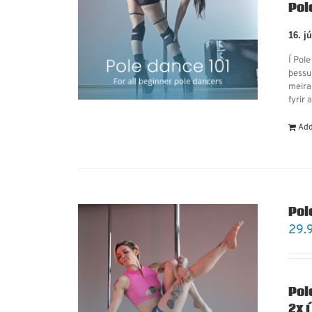
Pol
16. j
Í Pol
þessu
meira
fyrir 
Add
Pol
29.
Pol
2x í