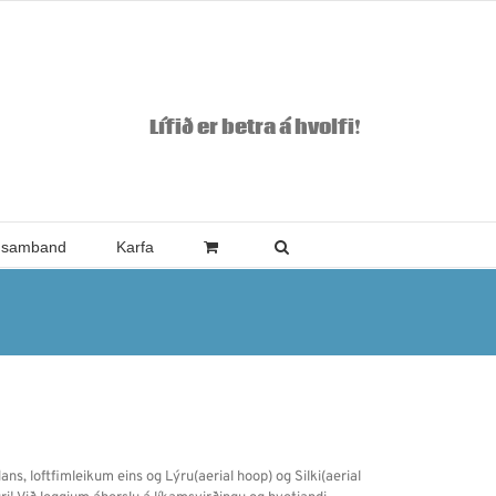
Lífið er betra á hvolfi!
 samband
Karfa
ans, loftfimleikum eins og Lýru(aerial hoop) og Silki(aerial