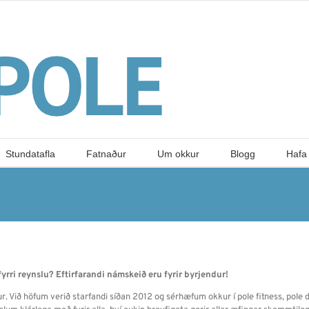
Stundatafla
Fatnaður
Um okkur
Blogg
Hafa
yrri reynslu? Eftirfarandi námskeið eru fyrir byrjendur!
kur. Við höfum verið starfandi síðan 2012 og sérhæfum okkur í pole fitness, pole d