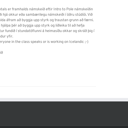
als er framhalds námskeið eftir Intro to Pole námskeiðin
i hjá okkur eða sambærilegu námskeiði í öðru stúdíói. Við
da áfram að byggja upp styrk og traustan grunn að færni.
ð hjálpa þér að byggja upp styrk og liðleika til að hefja
tur fundið í stundatöflunni á heimasíðu okkar og skráð þig í
dur yfir.
eryone in the class speaks or is working on Icelandic ;-)
ið