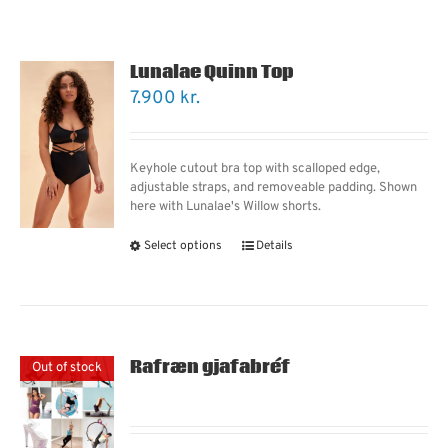
Lunalae Quinn Top
7.900
kr.
Keyhole cutout bra top with scalloped edge,
adjustable straps, and removeable padding. Shown
here with Lunalae's Willow shorts.
Select options
Details
Rafræn gjafabréf
Out of stock