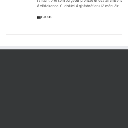
rafrænt bréf sem þú getur prentað út eða áframsent
á viðtakanda. Gildistími á gjafabréf eru 12 mánuðir.
Details