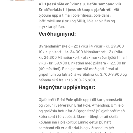
ATH þessi síða er í vinnslu. Hafðu samband við
Erial@erial.is til þess að kaupa gjafabréf.
Við
bjóðum upp á tíma í pole fitness, pole dansi,
loftfimleikum (Lyru og Silki), liðleikaþjálfun og
styrktarþjálfun.
Verðhugmynd:
Byrjendanámskeið - 2x í viku í 4 vikur - kr. 29.900
10x klippikort - kr. 34.300 Mánaðarkort - 2x í viku -
kr. 26.300 Mánaðarkort - ótakmarkaður fjöldi tíma í
viku - kr. 59.900 Einkatími með þjálfara - 12.500 kr
(60 mín tími). Einnig erum við með gott úrval af
gripefnum og fatnaði á verðbilinu kr. 3.700-9.900 og
háhæla skó frá kr 15.900-25.900.
Hagnýtar upplýsingar:
Gjafabréf í Eríal Pole gildir upp í öll kort, námskeið
og vörur í vefverslun Eríal Pole. Afhending: Um leið
og greiðsla hefur farið í gegn færð þú gjafabréf með
kóða sent í tölvupósti. Skemmtilegt er að skrifa
kóðann inn í jólakortið! Einnig getur þú haft
samband við erial@erial.is og við sendum þér