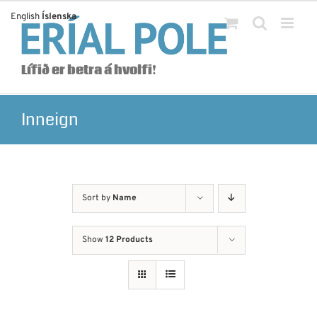
Skip
English
Íslenska
to
content
Lífið er betra á hvolfi!
Inneign
Sort by
Name
Show
12 Products