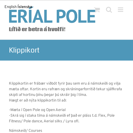
Skip
English
Íslenska
to
content
Lífið er betra á hvolfi!
Klippikort
Klippikortin er frábær viðbót fyrir þau sem eru á námskeiði og vilja
mæta oftar. Kortin eru rafræn og skráningarforritið tekur sjálfkrafa
skipti af kortinu þínu þegar þú skráir þig í tíma.
Hægt er að nýta klippikortin til að:
-Mæta í Open Pole og Open Aerial
-Skrá sig í staka tíma á námskeiði ef það er pláss t.d. Flex, Pole
Fitness/ Pole dance, Aerial silks / Lyra ofl.
Námskeið/ Courses