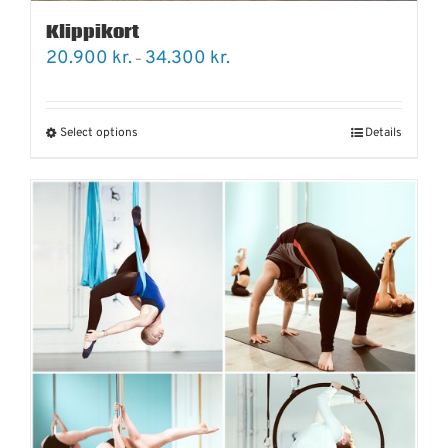
Klippikort
Price
20.900
kr.
34.300
kr.
–
range:
20.900 kr.
through
34.300 kr.
Select options
Details