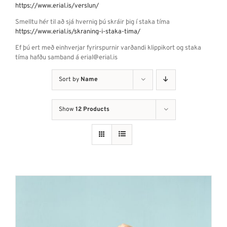
https://www.erial.is/verslun/
Smelltu hér til að sjá hvernig þú skráir þig í staka tíma
https://www.erial.is/skraning-i-staka-tima/
Ef þú ert með einhverjar fyrirspurnir varðandi klippikort og staka
tíma hafðu samband á erial@erial.is
Sort by
Name
Show
12 Products