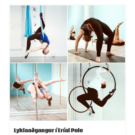
Lyklaaðgangur í Eríal Pole