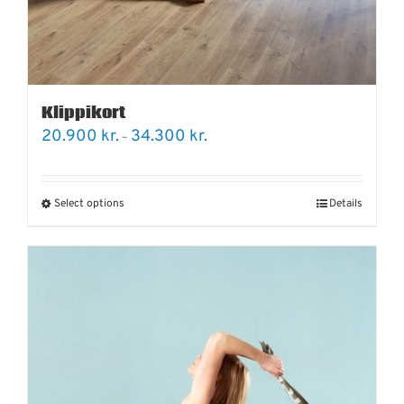
Klippikort
Price
20.900
kr.
34.300
kr.
–
range:
20.900 kr.
through
34.300 kr.
Select options
Details