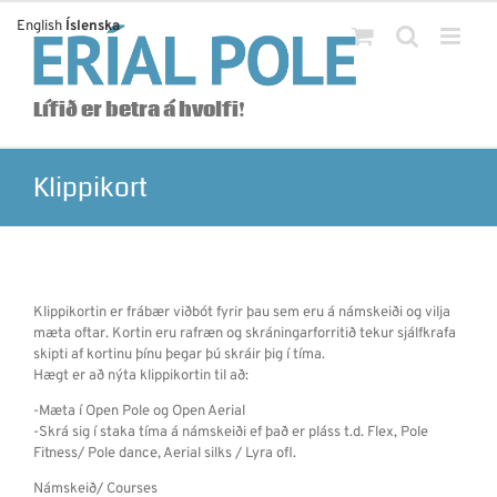
Skip
English
Íslenska
to
content
Lífið er betra á hvolfi!
Klippikort
Klippikortin er frábær viðbót fyrir þau sem eru á námskeiði og vilja
mæta oftar. Kortin eru rafræn og skráningarforritið tekur sjálfkrafa
skipti af kortinu þínu þegar þú skráir þig í tíma.
Hægt er að nýta klippikortin til að:
-Mæta í Open Pole og Open Aerial
-Skrá sig í staka tíma á námskeiði ef það er pláss t.d. Flex, Pole
Fitness/ Pole dance, Aerial silks / Lyra ofl.
Námskeið/ Courses