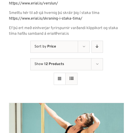
https://www.erial.is/verslun/
Smelltu hér til að sjá hvernig þú skráir þig í staka tíma
https://www.erial.is/skraning-i-staka-tima/
Ef þú ert með einhverjar fyrirspurnir varðandi klippikort og staka
tíma hafðu samband á erial@erial.is
Sort by
Price
Show
12 Products