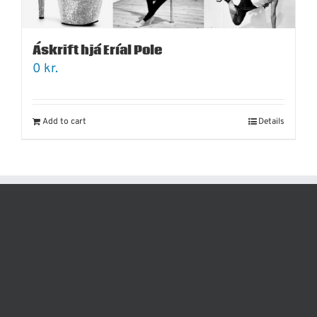
Áskrift hjá Eríal Pole
0
kr.
Add to cart
Details