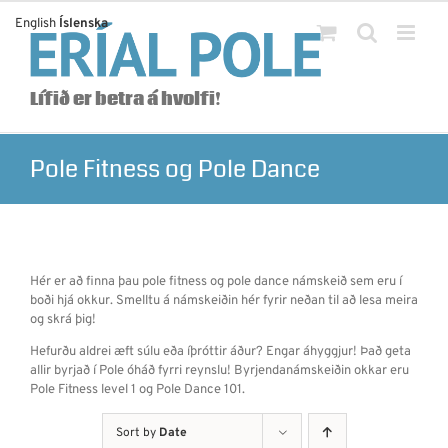
Skip
English
Íslenska
to
content
Lífið er betra á hvolfi!
Pole Fitness og Pole Dance
Hér er að finna þau pole fitness og pole dance námskeið sem eru í
boði hjá okkur. Smelltu á námskeiðin hér fyrir neðan til að lesa meira
og skrá þig!
Hefurðu aldrei æft súlu eða íþróttir áður? Engar áhyggjur! Það geta
allir byrjað í Pole óháð fyrri reynslu! Byrjendanámskeiðin okkar eru
Pole Fitness level 1 og Pole Dance 101.
Sort by
Date