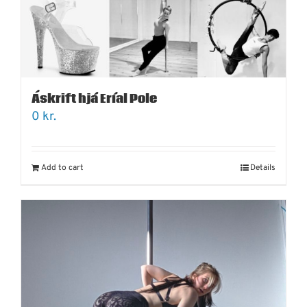
Áskrift hjá Eríal Pole
0
kr.
Add to cart
Details