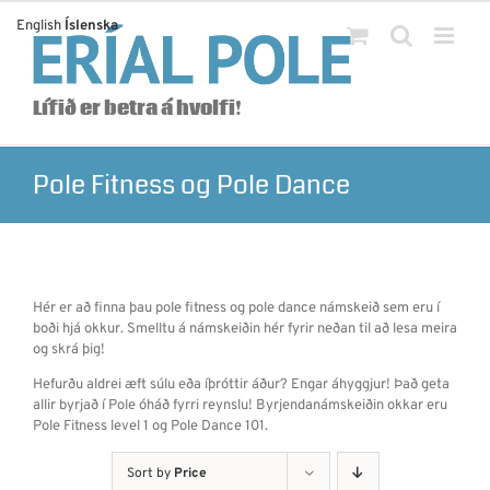
Skip
English
Íslenska
to
content
Lífið er betra á hvolfi!
Pole Fitness og Pole Dance
Hér er að finna þau pole fitness og pole dance námskeið sem eru í
boði hjá okkur. Smelltu á námskeiðin hér fyrir neðan til að lesa meira
og skrá þig!
Hefurðu aldrei æft súlu eða íþróttir áður? Engar áhyggjur! Það geta
allir byrjað í Pole óháð fyrri reynslu! Byrjendanámskeiðin okkar eru
Pole Fitness level 1 og Pole Dance 101.
Sort by
Price