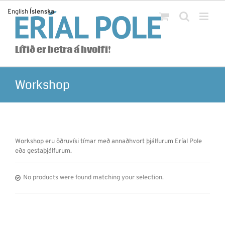
Skip
English
Íslenska
to
content
Lífið er betra á hvolfi!
Workshop
Workshop eru öðruvísi tímar með annaðhvort þjálfurum Eríal Pole
eða gestaþjálfurum.
No products were found matching your selection.