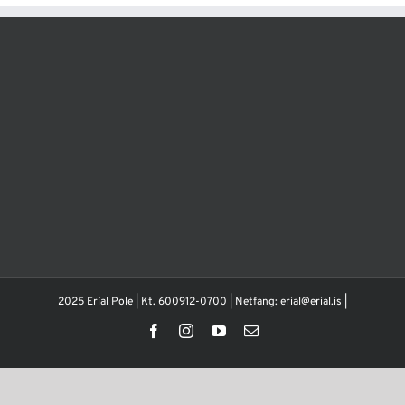
2025 Eríal Pole | Kt. 600912-0700 | Netfang: erial@erial.is |
Facebook
Instagram
YouTube
Email