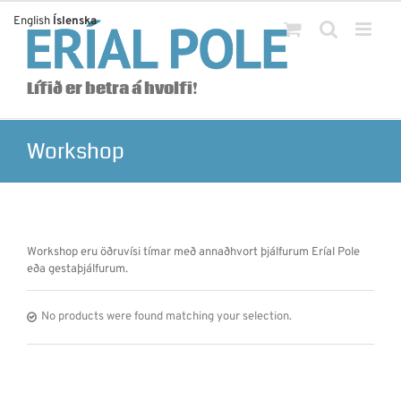
Skip
English
Íslenska
to
content
Lífið er betra á hvolfi!
Workshop
Workshop eru öðruvísi tímar með annaðhvort þjálfurum Eríal Pole
eða gestaþjálfurum.
No products were found matching your selection.