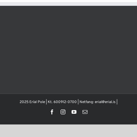
2025 Eríal Pole | Kt. 600912-0700 | Netfang: erial@erial.is |
Facebook
Instagram
YouTube
Email