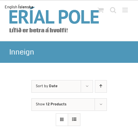
Skip
English
Íslenska
to
content
Lífið er betra á hvolfi!
Inneign
Sort by
Date
Show
12 Products