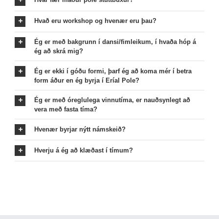
Hvað eru workshop og hvenær eru þau?
Ég er með bakgrunn í dansi/fimleikum, í hvaða hóp á
ég að skrá mig?
Ég er ekki í góðu formi, þarf ég að koma mér í betra
form áður en ég byrja í Eríal Pole?
Ég er með óreglulega vinnutíma, er nauðsynlegt að
vera með fasta tíma?
Hvenær byrjar nýtt námskeið?
Hverju á ég að klæðast í tímum?