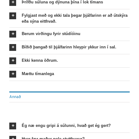
Þrífðu súluna og dýnuna þína í lok tímans
Fylgjast með og ekki tala þegar þjálfarinn er að útskýra
eða sýna eitthvað.
Berum virðingu fyrir stúdíóinu
Bíðið þangað til þjálfarinn hleypir ykkur inn í sal.
Ekki kenna öðrum.
Mættu tímanlega
Annað
Ég næ engu gripi á súlunni, hvað get ég gert?
Hvar fær maður pole stuttbuxur?