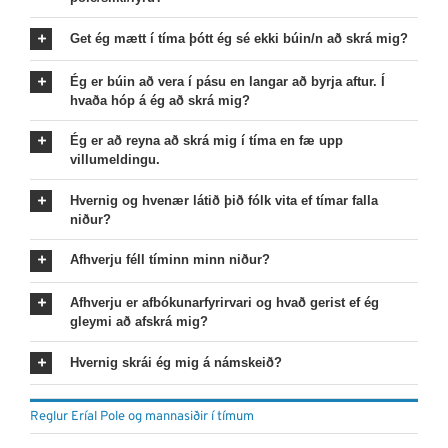
Get ég mætt í tíma þótt ég sé ekki búin/n að skrá mig?
Ég er búin að vera í pásu en langar að byrja aftur. Í
hvaða hóp á ég að skrá mig?
Ég er að reyna að skrá mig í tíma en fæ upp
villumeldingu.
Hvernig og hvenær látið þið fólk vita ef tímar falla
niður?
Afhverju féll tíminn minn niður?
Afhverju er afbókunarfyrirvari og hvað gerist ef ég
gleymi að afskrá mig?
Hvernig skrái ég mig á námskeið?
Reglur Eríal Pole og mannasiðir í tímum