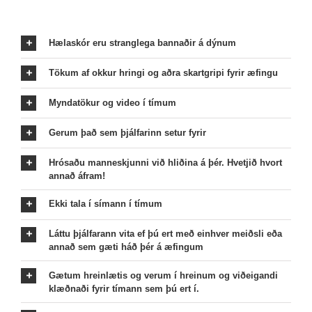
Hælaskór eru stranglega bannaðir á dýnum
Tökum af okkur hringi og aðra skartgripi fyrir æfingu
Myndatökur og video í tímum
Gerum það sem þjálfarinn setur fyrir
Hrósaðu manneskjunni við hliðina á þér. Hvetjið hvort
annað áfram!
Ekki tala í símann í tímum
Láttu þjálfarann vita ef þú ert með einhver meiðsli eða
annað sem gæti háð þér á æfingum
Gætum hreinlætis og verum í hreinum og viðeigandi
klæðnaði fyrir tímann sem þú ert í.