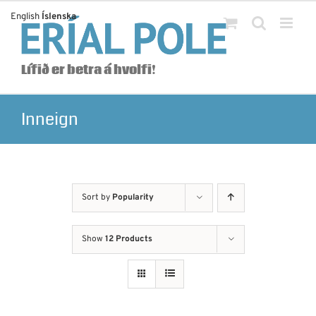
Skip
English
Íslenska
to
content
Lífið er betra á hvolfi!
Inneign
Sort by
Popularity
Show
12 Products