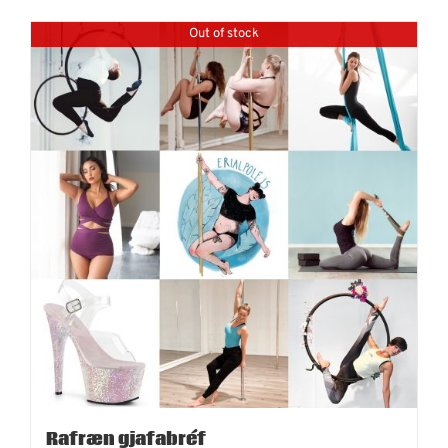
Out of stock
Rafræn gjafabréf