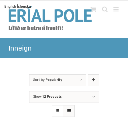
Skip
English
Íslenska
to
content
Lífið er betra á hvolfi!
Inneign
Sort by
Popularity
Show
12 Products