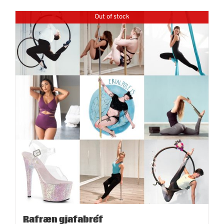
Out of stock
Rafræn gjafabréf