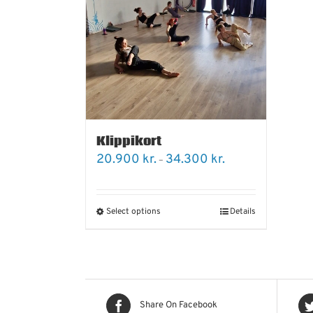
Klippikort
Price
20.900
kr.
34.300
kr.
–
range:
20.900 kr.
through
34.300 kr.
Select options
Details
Share On Facebook