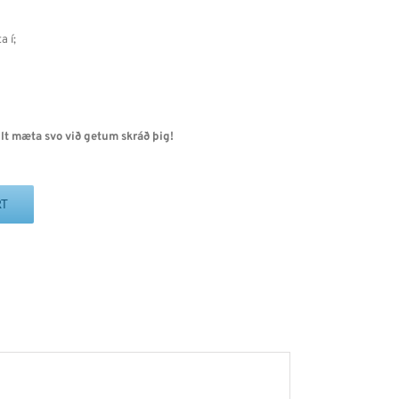
a í;
lt mæta svo við getum skráð þig!
RT