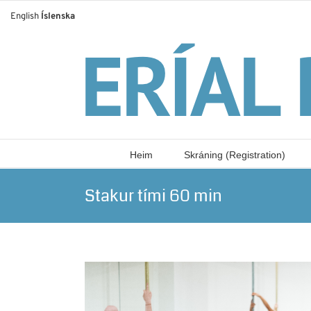
Skip
English
Íslenska
to
content
Heim
Skráning (Registration)
Stakur tími 60 min