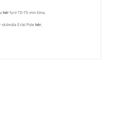
tu
hér
fyrir 70-75 min tíma.
 skilmála Eríal Pole
hér.