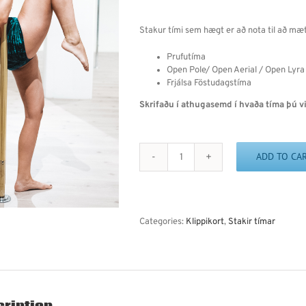
Stakur tími sem hægt er að nota til að mæt
Prufutíma
Open Pole/ Open Aerial / Open Lyra
Frjálsa Föstudagstíma
Skrifaðu í athugasemd í hvaða tíma þú vi
ADD TO CA
Stakur
tími
60
min
quantity
Categories:
Klippikort
,
Stakir tímar