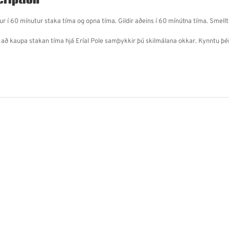
ription
r í 60 mínutur staka tíma og opna tíma. Gildir aðeins í 60 mínútna tíma. Smell
 að kaupa stakan tíma hjá Eríal Pole samþykkir þú skilmálana okkar. Kynntu þér