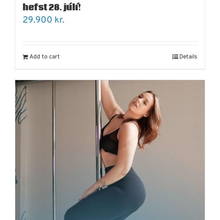
hefst 28. júlí!
29.900
kr.
Add to cart
Details