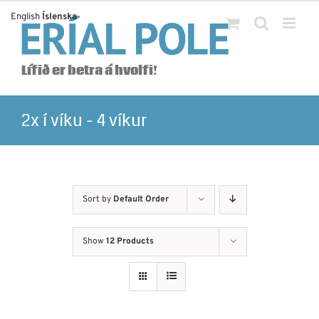
Skip
English
Íslenska
to
content
Lífið er betra á hvolfi!
2x í víku - 4 víkur
Sort by
Default Order
Show
12 Products