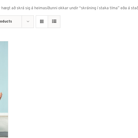
 er hægt að skrá sig á heimasíðunni okkar undir “skráning í staka tíma” eða á st
roducts