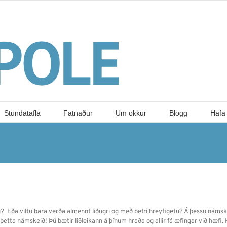
Stundatafla
Fatnaður
Um okkur
Blogg
Hafa
ú? Eða viltu bara verða almennt liðugri og með betri hreyfigetu? Á þessu námskei
 þetta námskeið! Þú bætir liðleikann á þínum hraða og allir fá æfingar við hæfi.