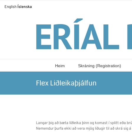
Skip
English
Íslenska
to
content
Heim
Skráning (Registration)
Flex Liðleikaþjálfun
Langar þig að bæta liðleika þinn og komast í splitt eða br
Nemendur þurfa ekki að vera mjög liðugir til að skrá sig á