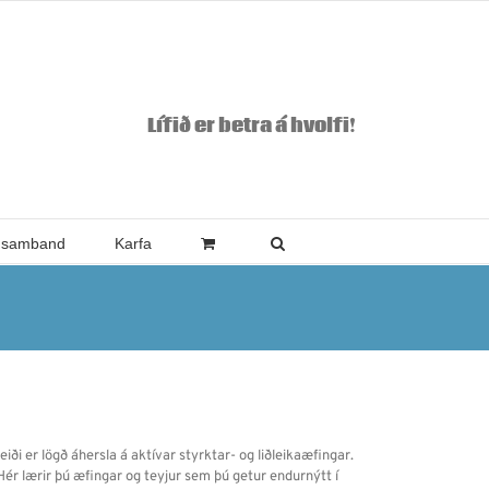
Lífið er betra á hvolfi!
 samband
Karfa
ði er lögð áhersla á aktívar styrktar- og liðleikaæfingar.
 Hér lærir þú æfingar og teyjur sem þú getur endurnýtt í