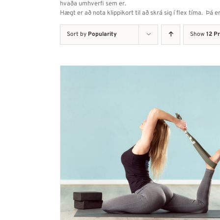
hvaða umhverfi sem er.
Hægt er að nota klippikort til að skrá sig í flex tíma. Þá
Sort by
Popularity
Show
12 P