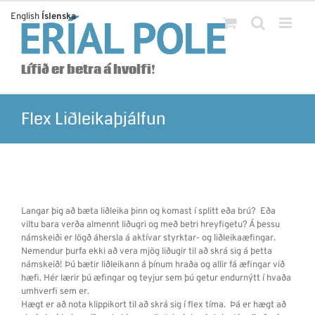
Skip
English
Íslenska
to
content
Lífið er betra á hvolfi!
Flex Liðleikaþjálfun
Langar þig að bæta liðleika þinn og komast í splitt eða brú? Eða
viltu bara verða almennt liðugri og með betri hreyfigetu? Á þessu
námskeiði er lögð áhersla á aktívar styrktar- og liðleikaæfingar.
Nemendur þurfa ekki að vera mjög liðugir til að skrá sig á þetta
námskeið! Þú bætir liðleikann á þínum hraða og allir fá æfingar við
hæfi. Hér lærir þú æfingar og teyjur sem þú getur endurnýtt í hvaða
umhverfi sem er.
Hægt er að nota klippikort til að skrá sig í flex tíma. Þá er hægt að