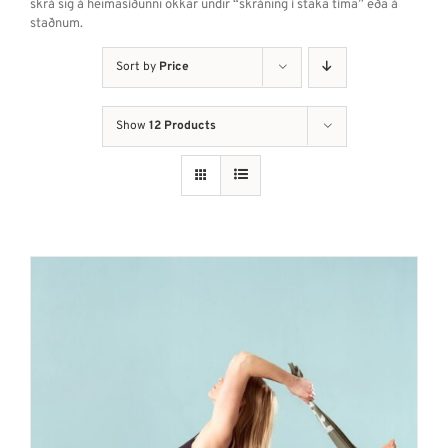
skrá sig á heimasíðunni okkar undir “skráning í staka tíma” eða á
staðnum.
Sort by
Price
Show
12 Products