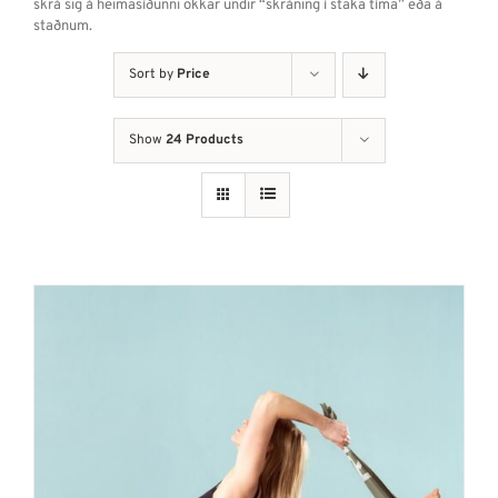
skrá sig á heimasíðunni okkar undir “skráning í staka tíma” eða á
staðnum.
Sort by
Price
Show
24 Products