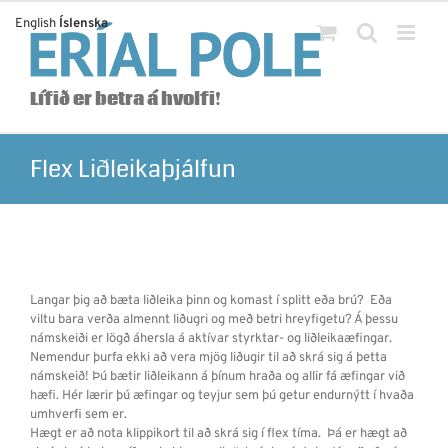
Skip
English
Íslenska
to
content
Lífið er betra á hvolfi!
Flex Liðleikaþjálfun
Langar þig að bæta liðleika þinn og komast í splitt eða brú? Eða
viltu bara verða almennt liðugri og með betri hreyfigetu? Á þessu
námskeiði er lögð áhersla á aktívar styrktar- og liðleikaæfingar.
Nemendur þurfa ekki að vera mjög liðugir til að skrá sig á þetta
námskeið! Þú bætir liðleikann á þínum hraða og allir fá æfingar við
hæfi. Hér lærir þú æfingar og teyjur sem þú getur endurnýtt í hvaða
umhverfi sem er.
Hægt er að nota klippikort til að skrá sig í flex tíma. Þá er hægt að