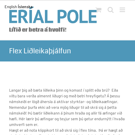
Skip
English
Íslenska
to
content
Lífið er betra á hvolfi!
Flex Liðleikaþjálfun
Langar þig að bæta liðleika þinn og komast í splitt eða brú? Eða
viltu bara verða almennt liðugri og með betri hreyfigetu? Á þessu
námskeiði er lögð áhersla á aktívar styrktar- og liðleikaæfingar.
Nemendur þurfa ekki að vera mjög liðugir til að skrá sig á þetta
námskeið! Þú bætir liðleikann á þínum hraða og allir fá æfingar við
hæfi. Hér lærir þú æfingar og teyjur sem þú getur endurnýtt í hvaða
umhverfi sem er.
Hægt er að nota klippikort til að skrá sig í flex tíma. Þá er hægt að