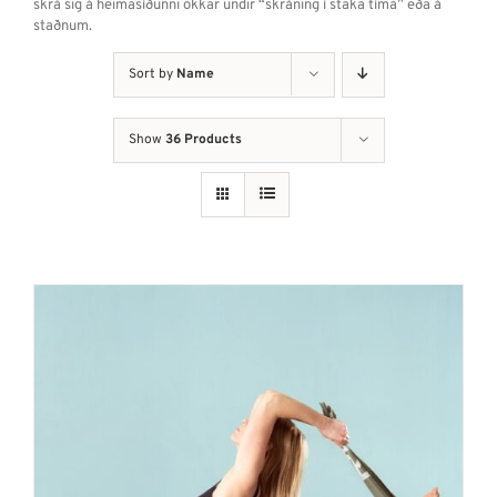
skrá sig á heimasíðunni okkar undir “skráning í staka tíma” eða á
staðnum.
Sort by
Name
Show
36 Products