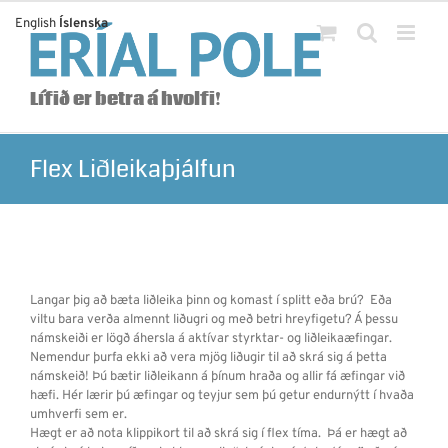
Skip
English
Íslenska
to
content
Lífið er betra á hvolfi!
Flex Liðleikaþjálfun
Langar þig að bæta liðleika þinn og komast í splitt eða brú? Eða
viltu bara verða almennt liðugri og með betri hreyfigetu? Á þessu
námskeiði er lögð áhersla á aktívar styrktar- og liðleikaæfingar.
Nemendur þurfa ekki að vera mjög liðugir til að skrá sig á þetta
námskeið! Þú bætir liðleikann á þínum hraða og allir fá æfingar við
hæfi. Hér lærir þú æfingar og teyjur sem þú getur endurnýtt í hvaða
umhverfi sem er.
Hægt er að nota klippikort til að skrá sig í flex tíma. Þá er hægt að