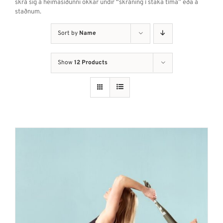
skrá sig á heimasíðunni okkar undir “skráning í staka tíma” eða á
staðnum.
Sort by
Name
Show
12 Products