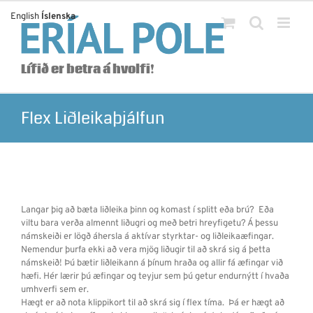
Skip
English
Íslenska
to
content
Lífið er betra á hvolfi!
Flex Liðleikaþjálfun
Langar þig að bæta liðleika þinn og komast í splitt eða brú? Eða
viltu bara verða almennt liðugri og með betri hreyfigetu? Á þessu
námskeiði er lögð áhersla á aktívar styrktar- og liðleikaæfingar.
Nemendur þurfa ekki að vera mjög liðugir til að skrá sig á þetta
námskeið! Þú bætir liðleikann á þínum hraða og allir fá æfingar við
hæfi. Hér lærir þú æfingar og teyjur sem þú getur endurnýtt í hvaða
umhverfi sem er.
Hægt er að nota klippikort til að skrá sig í flex tíma. Þá er hægt að