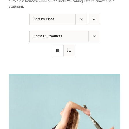
skrá sig á heimasíðunni okkar undir “skráning í staka tíma” eða á
staðnum.
Sort by
Price
Show
12 Products