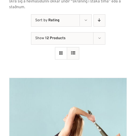
skrá sig á heimasíðunni okkar undir “skráning í staka tíma” eða á
staðnum.
Sort by
Rating
Show
12 Products