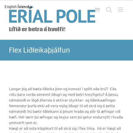
Skip
English
Íslenska
to
content
Lífið er betra á hvolfi!
Flex Liðleikaþjálfun
Langar þig að bæta liðleika þinn og komast í splitt eða brú? Eða
viltu bara verða almennt liðugri og með betri hreyfigetu? Á þessu
námskeiði er lögð áhersla á aktívar styrktar- og liðleikaæfingar.
Nemendur þurfa ekki að vera mjög liðugir til að skrá sig á þetta
námskeið! Þú bætir liðleikann á þínum hraða og allir fá æfingar við
hæfi. Hér lærir þú æfingar og teyjur sem þú getur endurnýtt í hvaða
umhverfi sem er.
Hægt er að nota klippikort til að skrá sig í flex tíma. Þá er hægt að