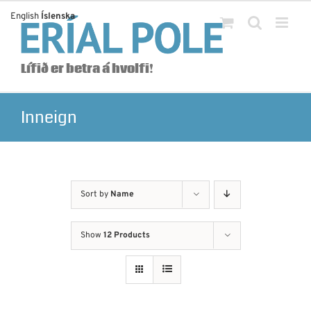
Skip
English
Íslenska
to
content
Lífið er betra á hvolfi!
Inneign
Sort by
Name
Show
12 Products