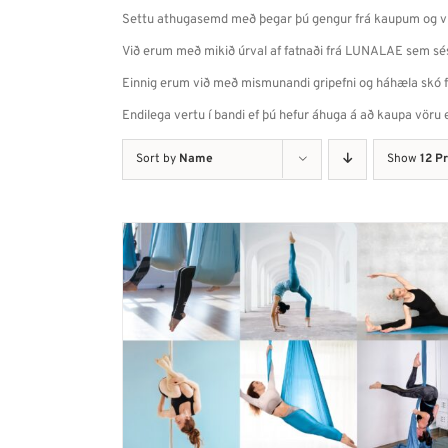
Settu athugasemd með þegar þú gengur frá kaupum og við
Við erum með mikið úrval af fatnaði frá LUNALAE sem sé
Einnig erum við með mismunandi gripefni og háhæla skó frá
Endilega vertu í bandi ef þú hefur áhuga á að kaupa vöru e
Sort by
Name
Show
12 P