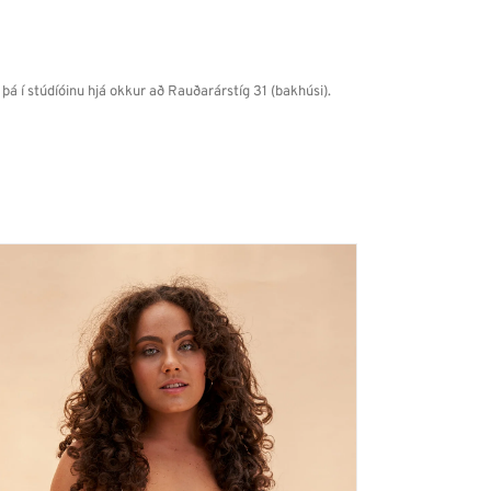
þá í stúdíóinu hjá okkur að Rauðarárstíg 31 (bakhúsi).