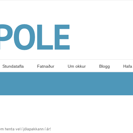
Stundatafla
Fatnaður
Um okkur
Blogg
Hafa
 henta vel í jólapakkann í ár!