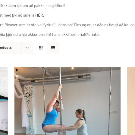
 skulum sjá um að pakka inn gjöfinni!
st með því að smella
HÉR.
 Pleaser sem henta vel fyrir súludansinn! Eins og er, er aðeins hægt að kaupa 
ða þjónustu hjá okkur en sérð hana ekki hér! erial@erial.is
roducts