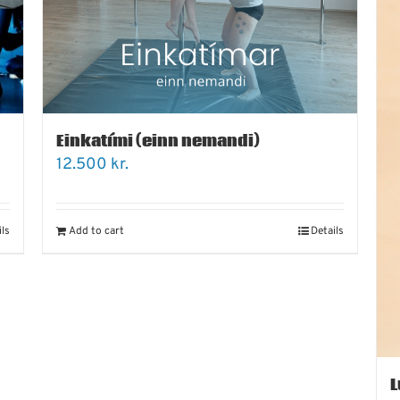
Einkatími (einn nemandi)
12.500
kr.
ils
Add to cart
Details
L