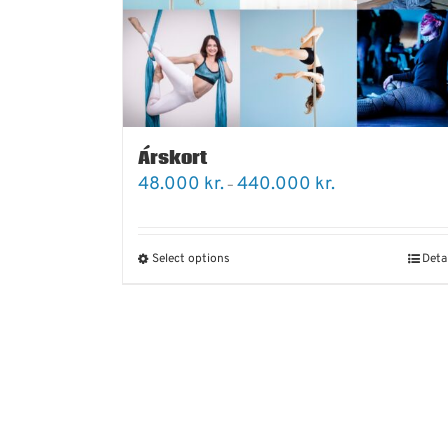
Árskort
Price
48.000
kr.
440.000
kr.
–
range:
48.000 kr.
through
440.000 kr.
Select options
Deta