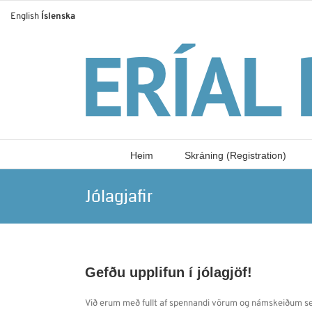
Skip
English
Íslenska
to
content
Heim
Skráning (Registration)
Jólagjafir
Gefðu upplifun í jólagjöf!
Við erum með fullt af spennandi vörum og námskeiðum sem