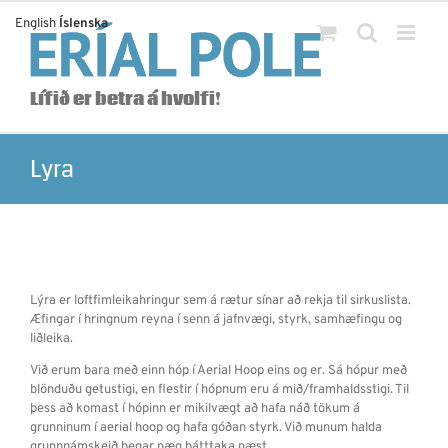
Skip
English
Íslenska
to
content
Lífið er betra á hvolfi!
Lyra
Lýra er loftfimleikahringur sem á rætur sínar að rekja til sirkuslista.
Æfingar í hringnum reyna í senn á jafnvægi, styrk, samhæfingu og
liðleika.
Við erum bara með einn hóp í Aerial Hoop eins og er. Sá hópur með
blönduðu getustigi, en flestir í hópnum eru á mið/framhaldsstigi. Til
þess að komast í hópinn er mikilvægt að hafa náð tökum á
grunninum í aerial hoop og hafa góðan styrk. Við munum halda
grunnnámskeið þegar næg þátttaka næst.