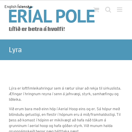
Skip
English
Íslenska
to
content
Lífið er betra á hvolfi!
Lyra
Lýra er loftfimleikahringur sem á rætur sínar að rekja til sirkuslista.
Æfingar í hringnum reyna í senn á jafnvægi, styrk, samhæfingu og
liðleika.
Við erum bara með einn hóp í Aerial Hoop eins og er. Sá hópur með
blönduðu getustigi, en flestir í hópnum eru á mið/framhaldsstigi. Til
þess að komast í hópinn er mikilvægt að hafa náð tökum á
grunninum í aerial hoop og hafa góðan styrk. Við munum halda
grunnnámskeið þegar næg þátttaka næst.