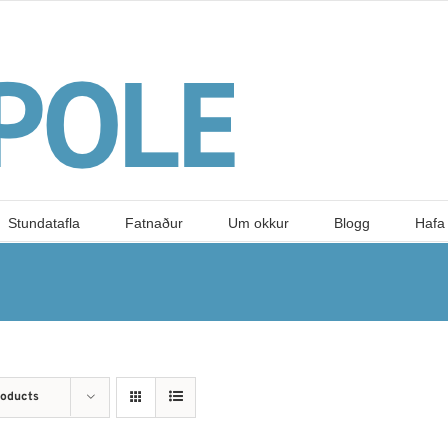
Stundatafla
Fatnaður
Um okkur
Blogg
Hafa
roducts