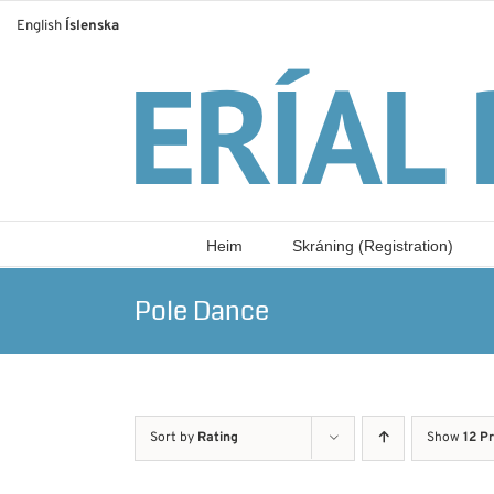
Skip
English
Íslenska
to
content
Heim
Skráning (Registration)
Pole Dance
Sort by
Rating
Show
12 P