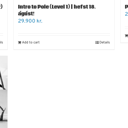
)
Intro to Pole (Level 1) | hefst 18.
P
ágúst!
2
29.900
kr.
ils
Add to cart
Details