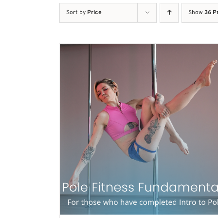
Sort by
Price
Show
36 P