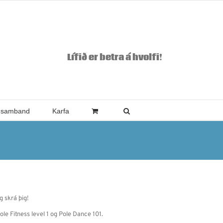
Lífið er betra á hvolfi!
 samband
Karfa
g skrá þig!
ole Fitness level 1 og Pole Dance 101.