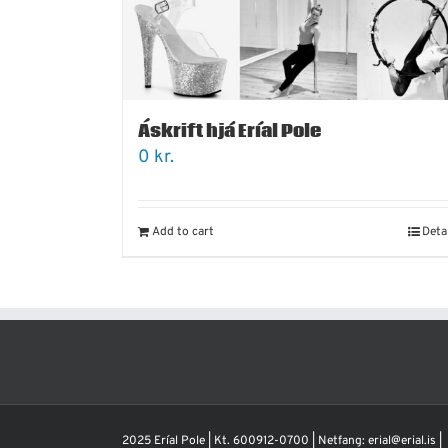
Áskrift hjá Eríal Pole
0
kr.
Add to cart
Deta
2025 Eríal Pole | Kt. 600912-0700 | Netfang: erial@erial.is |