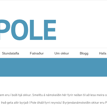
Stundatafla
Fatnaður
Um okkur
Blogg
Hafa
m eru í boði hjá okkur. Smelltu á námskeiðin hér fyrir neðan til að lesa meira o
 Það geta allir byrjað í Pole óháð fyrri reynslu! Byrjendanámskeiðin okkar eru P