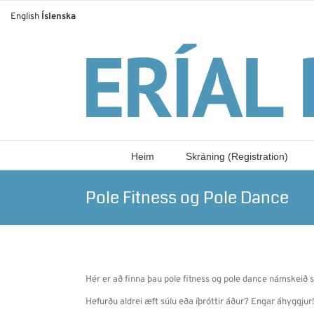
Skip
English
Íslenska
to
content
Heim
Skráning (Registration)
Pole Fitness og Pole Dance
Hér er að finna þau pole fitness og pole dance námskeið se
Hefurðu aldrei æft súlu eða íþróttir áður? Engar áhyggjur!