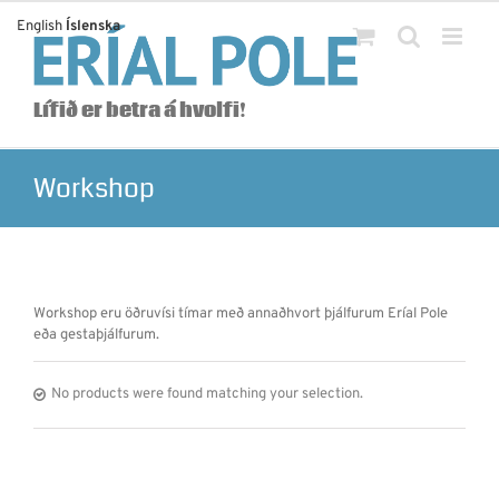
Skip
English
Íslenska
to
content
Lífið er betra á hvolfi!
Workshop
Workshop eru öðruvísi tímar með annaðhvort þjálfurum Eríal Pole
eða gestaþjálfurum.
No products were found matching your selection.