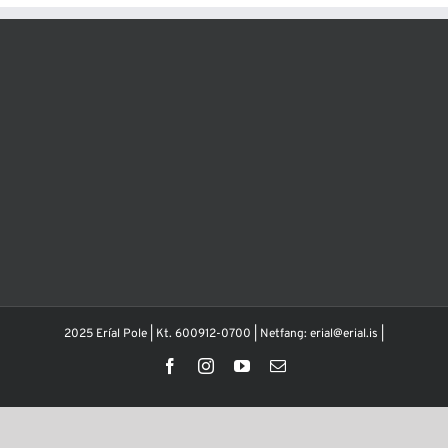
2025 Eríal Pole | Kt. 600912-0700 | Netfang: erial@erial.is |
Facebook
Instagram
YouTube
Email