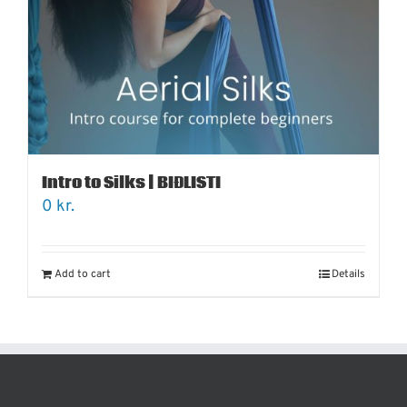
Intro to Silks | BIÐLISTI
0
kr.
Add to cart
Details