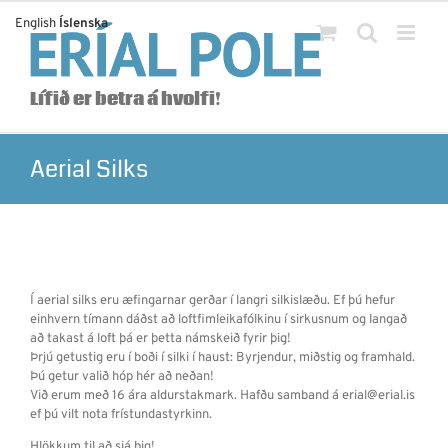
Skip
English
Íslenska
to
content
Lífið er betra á hvolfi!
Aerial Silks
Í aerial silks eru æfingarnar gerðar í langri silkislæðu. Ef þú hefur
einhvern tímann dáðst að loftfimleikafólkinu í sirkusnum og langað
að takast á loft þá er þetta námskeið fyrir þig!
Þrjú getustig eru í boði í silki í haust: Byrjendur, miðstig og framhald.
Þú getur valið hóp hér að neðan!
Við erum með 16 ára aldurstakmark. Hafðu samband á erial@erial.is
ef þú vilt nota frístundastyrkinn.
Hlökkum til að sjá þig!