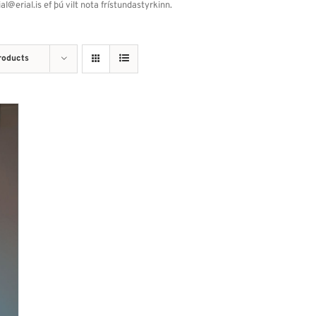
erial.is ef þú vilt nota frístundastyrkinn.
roducts