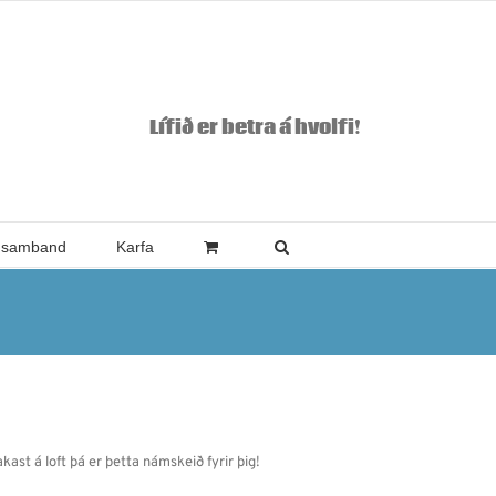
Lífið er betra á hvolfi!
 samband
Karfa
akast á loft þá er þetta námskeið fyrir þig!