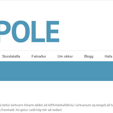
Stundatafla
Fatnaður
Um okkur
Blogg
Hafa
f þú hefur einhvern tímann dáðst að loftfimleikafólkinu í sirkusnum og langað að t
 og framhald. Þú getur valið hóp hér að neðan!