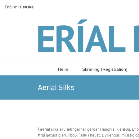
Skip
English
Íslenska
to
content
Heim
Skráning (Registration)
Aerial Silks
Í aerial silks eru æfingarnar gerðar í langri silkislæðu. E
Þrjú getustig eru í boði í silki í haust: Byrjendur, miðstig