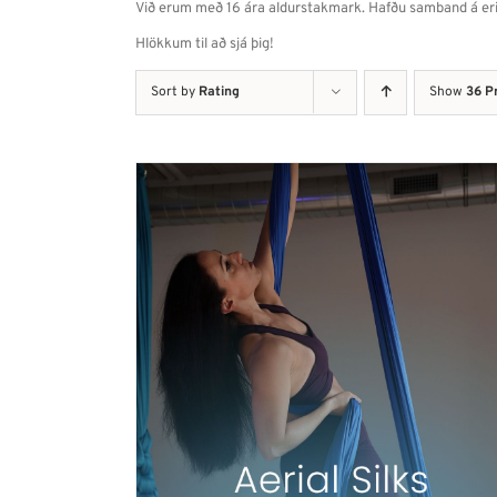
Við erum með 16 ára aldurstakmark. Hafðu samband á erial@
Hlökkum til að sjá þig!
Sort by
Rating
Show
36 P