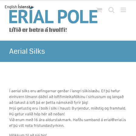
Skip
English
Íslenska
to
content
Lífið er betra á hvolfi!
Aerial Silks
Í aerial silks eru æfingarnar gerðar í langri silkislæðu. Ef þú hefur
einhvern tímann dáðst að loftfimleikafólkinu í sirkusnum og langað
að takast á loft þá er þetta námskeið fyrir þig!
Þrjú getustig eru í boði í silki í haust: Byrjendur, miðstig og framhald.
Þú getur valið hóp hér að neðan!
Við erum með 16 ára aldurstakmark. Hafðu samband á erial@erial.is
ef þú vilt nota frístundastyrkinn.
Hlökkum til að sjá þig!