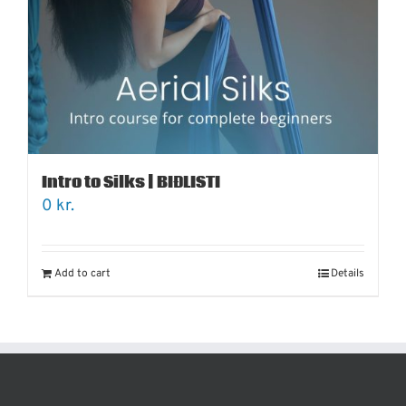
Intro to Silks | BIÐLISTI
0
kr.
Add to cart
Details