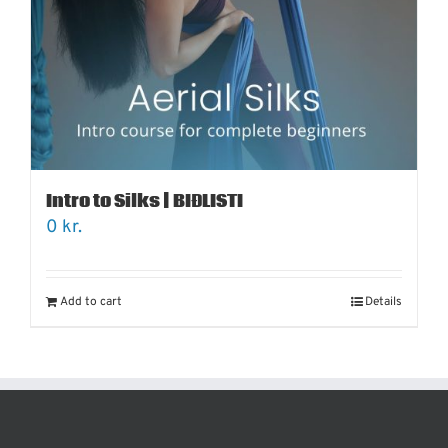
Intro to Silks | BIÐLISTI
0
kr.
Add to cart
Details