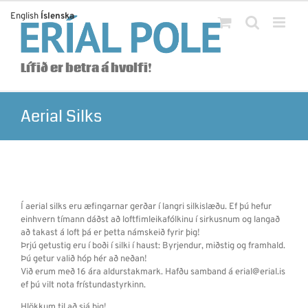
Skip
English
Íslenska
to
content
Lífið er betra á hvolfi!
Aerial Silks
Í aerial silks eru æfingarnar gerðar í langri silkislæðu. Ef þú hefur
einhvern tímann dáðst að loftfimleikafólkinu í sirkusnum og langað
að takast á loft þá er þetta námskeið fyrir þig!
Þrjú getustig eru í boði í silki í haust: Byrjendur, miðstig og framhald.
Þú getur valið hóp hér að neðan!
Við erum með 16 ára aldurstakmark. Hafðu samband á erial@erial.is
ef þú vilt nota frístundastyrkinn.
Hlökkum til að sjá þig!