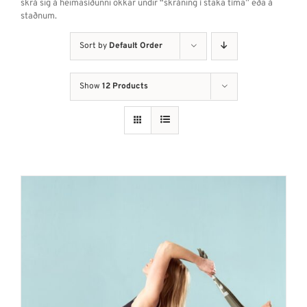
skrá sig á heimasíðunni okkar undir “skráning í staka tíma” eða á
staðnum.
Sort by
Default Order
Show
12 Products