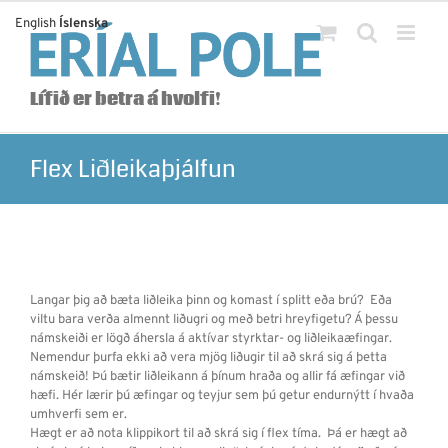
Skip
English
Íslenska
to
content
Lífið er betra á hvolfi!
Flex Liðleikaþjálfun
Langar þig að bæta liðleika þinn og komast í splitt eða brú? Eða
viltu bara verða almennt liðugri og með betri hreyfigetu? Á þessu
námskeiði er lögð áhersla á aktívar styrktar- og liðleikaæfingar.
Nemendur þurfa ekki að vera mjög liðugir til að skrá sig á þetta
námskeið! Þú bætir liðleikann á þínum hraða og allir fá æfingar við
hæfi. Hér lærir þú æfingar og teyjur sem þú getur endurnýtt í hvaða
umhverfi sem er.
Hægt er að nota klippikort til að skrá sig í flex tíma. Þá er hægt að