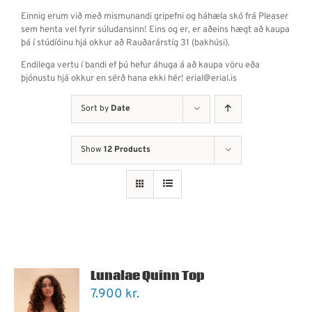
Einnig erum við með mismunandi gripefni og háhæla skó frá Pleaser
sem henta vel fyrir súludansinn! Eins og er, er aðeins hægt að kaupa
þá í stúdíóinu hjá okkur að Rauðarárstíg 31 (bakhúsi).
Endilega vertu í bandi ef þú hefur áhuga á að kaupa vöru eða
þjónustu hjá okkur en sérð hana ekki hér! erial@erial.is
Sort by
Date
Show
12 Products
Lunalae Quinn Top
7.900
kr.