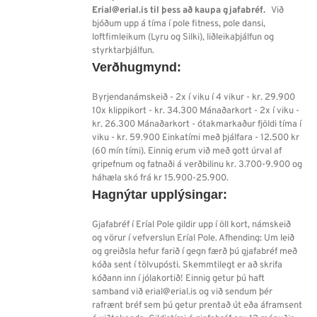
Erial@erial.is til þess að kaupa gjafabréf.
Við
bjóðum upp á tíma í pole fitness, pole dansi,
loftfimleikum (Lyru og Silki), liðleikaþjálfun og
styrktarþjálfun.
Verðhugmynd:
Byrjendanámskeið - 2x í viku í 4 vikur - kr. 29.900
10x klippikort - kr. 34.300 Mánaðarkort - 2x í viku -
kr. 26.300 Mánaðarkort - ótakmarkaður fjöldi tíma í
viku - kr. 59.900 Einkatími með þjálfara - 12.500 kr
(60 mín tími). Einnig erum við með gott úrval af
gripefnum og fatnaði á verðbilinu kr. 3.700-9.900 og
háhæla skó frá kr 15.900-25.900.
Hagnýtar upplýsingar:
Gjafabréf í Eríal Pole gildir upp í öll kort, námskeið
og vörur í vefverslun Eríal Pole. Afhending: Um leið
og greiðsla hefur farið í gegn færð þú gjafabréf með
kóða sent í tölvupósti. Skemmtilegt er að skrifa
kóðann inn í jólakortið! Einnig getur þú haft
samband við erial@erial.is og við sendum þér
rafrænt bréf sem þú getur prentað út eða áframsent