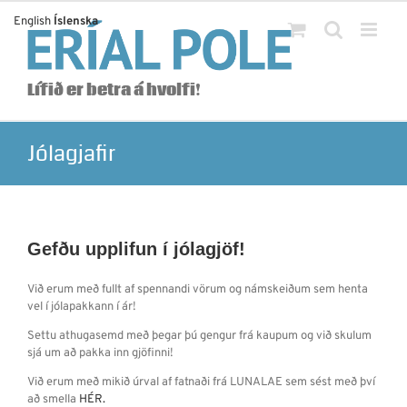
Skip
English
Íslenska
to
content
Lífið er betra á hvolfi!
Jólagjafir
Gefðu upplifun í jólagjöf!
Við erum með fullt af spennandi vörum og námskeiðum sem henta
vel í jólapakkann í ár!
Settu athugasemd með þegar þú gengur frá kaupum og við skulum
sjá um að pakka inn gjöfinni!
Við erum með mikið úrval af fatnaði frá LUNALAE sem sést með því
að smella
HÉR.