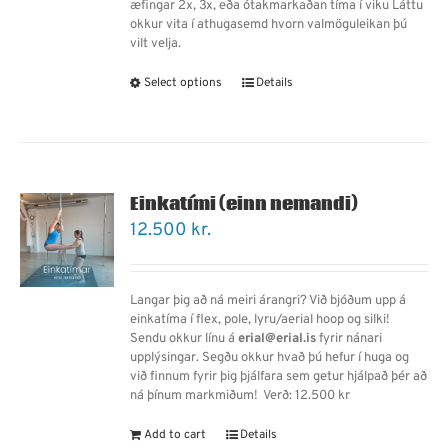
æfingar 2x, 3x, eða ótakmarkaðan tíma í viku Láttu
okkur vita í athugasemd hvorn valmöguleikan þú
vilt velja.
Select options
Details
Einkatími (einn nemandi)
12.500
kr.
Langar þig að ná meiri árangri? Við bjóðum upp á
einkatíma í flex, pole, lyru/aerial hoop og silki!
Sendu okkur línu á
erial@erial.is
fyrir nánari
upplýsingar. Segðu okkur hvað þú hefur í huga og
við finnum fyrir þig þjálfara sem getur hjálpað þér að
ná þínum markmiðum!
Verð: 12.500 kr
Add to cart
Details