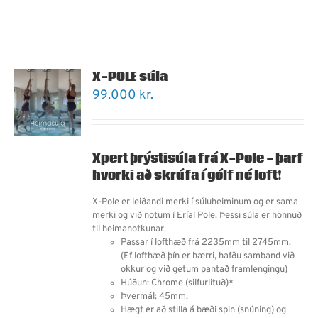
X-POLE súla
99.000
kr.
Xpert þrýstisúla frá X-Pole - þarf
hvorki að skrúfa í gólf né loft!
X-Pole er leiðandi merki í súluheiminum og er sama
merki og við notum í Eríal Pole. Þessi súla er hönnuð
til heimanotkunar.
Passar í lofthæð frá 2235mm til 2745mm.
(Ef lofthæð þín er hærri, hafðu samband við
okkur og við getum pantað framlengingu)
Húðun: Chrome (silfurlituð)*
Þvermál: 45mm.
Hægt er að stilla á bæði spin (snúning) og