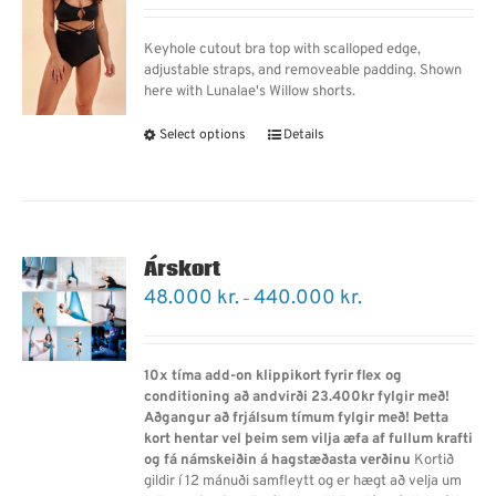
Keyhole cutout bra top with scalloped edge,
adjustable straps, and removeable padding. Shown
here with Lunalae's Willow shorts.
Select options
Details
Árskort
Price
48.000
kr.
440.000
kr.
–
range:
48.000 kr.
through
10x tíma add-on klippikort fyrir flex og
440.000 kr.
conditioning að andvirði 23.400kr fylgir með!
Aðgangur að frjálsum tímum fylgir með!
Þetta
kort hentar vel þeim sem vilja æfa af fullum krafti
og fá námskeiðin á hagstæðasta verðinu
Kortið
gildir í 12 mánuði samfleytt og er hægt að velja um