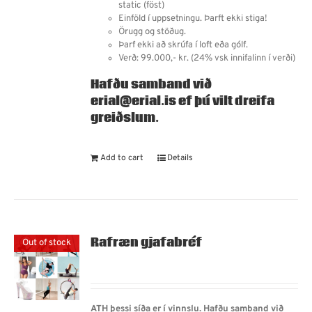
static (föst)
Einföld í uppsetningu. Þarft ekki stiga!
Örugg og stöðug.
Þarf ekki að skrúfa í loft eða gólf.
Verð: 99.000,- kr. (24% vsk innifalinn í verði)
Hafðu samband við
erial@erial.is ef þú vilt dreifa
greiðslum.
Add to cart
Details
Rafræn gjafabréf
Out of stock
ATH þessi síða er í vinnslu. Hafðu samband við