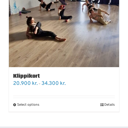
Klippikort
Price
20.900
kr.
34.300
kr.
–
range:
20.900 kr.
through
34.300 kr.
Select options
Details