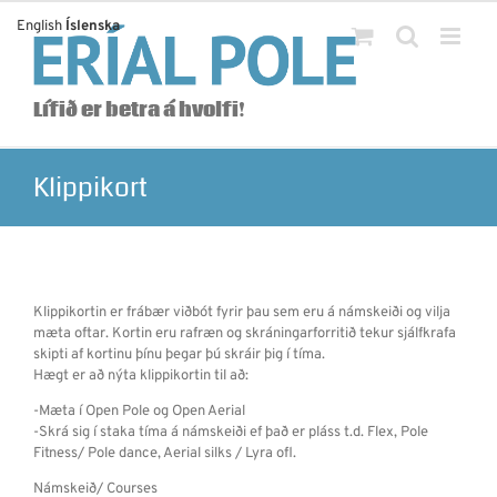
Skip
English
Íslenska
to
content
Lífið er betra á hvolfi!
Klippikort
Klippikortin er frábær viðbót fyrir þau sem eru á námskeiði og vilja
mæta oftar. Kortin eru rafræn og skráningarforritið tekur sjálfkrafa
skipti af kortinu þínu þegar þú skráir þig í tíma.
Hægt er að nýta klippikortin til að:
-Mæta í Open Pole og Open Aerial
-Skrá sig í staka tíma á námskeiði ef það er pláss t.d. Flex, Pole
Fitness/ Pole dance, Aerial silks / Lyra ofl.
Námskeið/ Courses