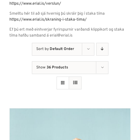
https://www.erial.is/verslun/
Smelltu hér til að sjá hvernig þú skráir þig í staka tíma
https://www.erial.is/skraning-i-staka-tima/
Ef þú ert með einhverjar fyrirspurnir varðandi klippikort og staka
tíma hafðu samband á erial@erial.is
Sort by
Default Order
Show
36 Products