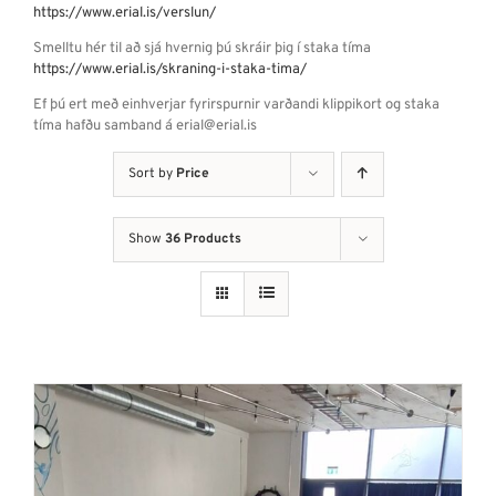
https://www.erial.is/verslun/
Smelltu hér til að sjá hvernig þú skráir þig í staka tíma
https://www.erial.is/skraning-i-staka-tima/
Ef þú ert með einhverjar fyrirspurnir varðandi klippikort og staka
tíma hafðu samband á erial@erial.is
Sort by
Price
Show
36 Products