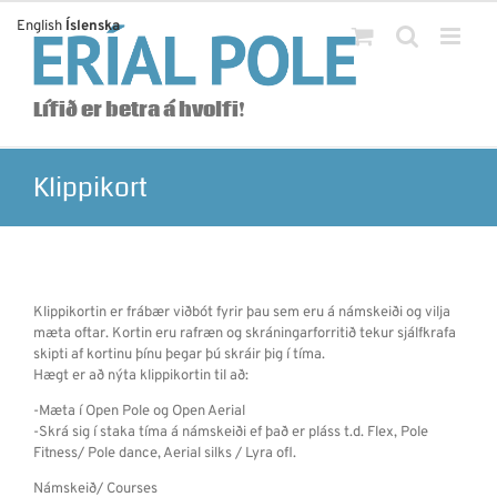
Skip
English
Íslenska
to
content
Lífið er betra á hvolfi!
Klippikort
Klippikortin er frábær viðbót fyrir þau sem eru á námskeiði og vilja
mæta oftar. Kortin eru rafræn og skráningarforritið tekur sjálfkrafa
skipti af kortinu þínu þegar þú skráir þig í tíma.
Hægt er að nýta klippikortin til að:
-Mæta í Open Pole og Open Aerial
-Skrá sig í staka tíma á námskeiði ef það er pláss t.d. Flex, Pole
Fitness/ Pole dance, Aerial silks / Lyra ofl.
Námskeið/ Courses