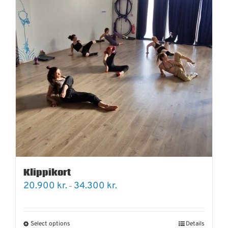
Klippikort
Price
20.900
kr.
34.300
kr.
–
range:
20.900 kr.
through
34.300 kr.
Select options
Details