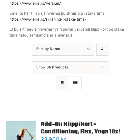
https://www.erial.is/verslun/
Smelltu hér til að sjá hvernig þú skráir þig í staka tíma
https://www.erial.is/skraning-i-staka-tima/
Ef þú ert með einhverjar fyrirspurnir varðandi klippikort og staka
tíma hafðu samband á erial@erial.is
Sort by
Name
Show
36 Products
Add-On Klippikort –
Conditioning, Flex, Yoga 10x!
23.900
kr.