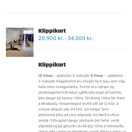
Klippikort
Price
20.900
kr.
34.300
kr.
–
range:
20.900 kr.
through
34.300 kr.
Klippikort
10 tímar
– gildistími 6 mánuðir
5 tímar
-- gildistími
3 mánuðir Klippikortin eru tilvalin fyrir þau sem vilja
hafa meiri sveigjanleika. Kortin eru rafræn og
skráningarforritið tekur sjálfkrafa skipti af kortinu
þínu þegar þú kemur í tíma. Skráning í tíma fer fram
á Mindbody. Vinsamlegast leyfið allt að 12 klst. á
virkum dögum eða 24 klst. um helgar fyrir
pöntunina þína að vera afgreidd. Þú færð kvittun
senda í tölvupósti þegar pöntunin þín hefur verið
afgreidd og þá geturðu skráð þig í tíma á heimasíðu