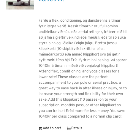
Farðu á flex, conditioning, og dansbrennsla tímar
fyrir lægra verð! Þessir tímarnir eru fullkominn
undirleikur við súlu eða aerial æfingar, frábær leið til
að jafna sig eftir veikindi eða meiðsli, eða til að auka
styrk þinn og liðleika í eigin þágu. Bættu þessu
klippikorti (10 skipti) við áskriftina þína,
mánaðarkortið eða annað klippikort svo þú getir
eytt meiri tíma hjá Eríal fyrir minni pening. Þú sparar
1040kr á tímann miðað við venjulegt klippikort!
Attend flex, conditioning, and yoga classes for a
lower rate! These classes are the perfect
accompaniment to your pole or aerial practice, a
great way to ease back in after illness or injury, or to
increase your strength and flexibility for their own
sake. Add this klippikort (10 passes) on to your
subscription, monthly pass, or other klippikort so
you can train at Eríal more for less money. You save
1040kr per class compared to a normal clip card!
Add to cart
Details