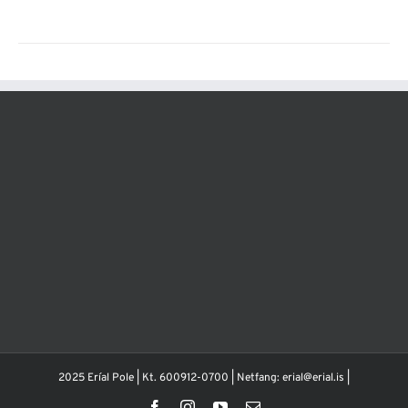
2025 Eríal Pole | Kt. 600912-0700 | Netfang: erial@erial.is |
Facebook
Instagram
YouTube
Email