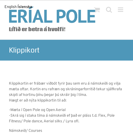
Skip
English
Íslenska
to
content
Lífið er betra á hvolfi!
Klippikort
Klippikortin er frábær viðbót fyrir þau sem eru á námskeiði og vilja
mæta oftar. Kortin eru rafræn og skráningarforritið tekur sjálfkrafa
skipti af kortinu þínu þegar þú skráir þig í tíma.
Hægt er að nýta klippikortin til að:
-Mæta í Open Pole og Open Aerial
-Skrá sig í staka tíma á námskeiði ef það er pláss t.d. Flex, Pole
Fitness/ Pole dance, Aerial silks / Lyra ofl.
Námskeið/ Courses