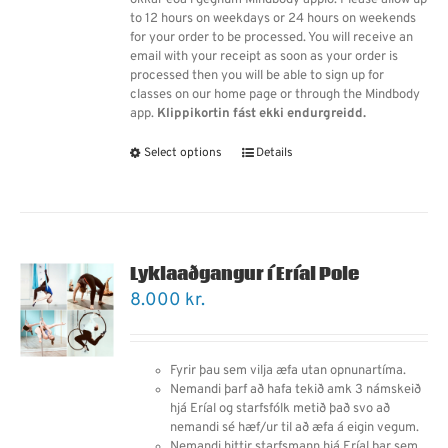
okkar eða í gegnum Mindbody appið. Please allow up
to 12 hours on weekdays or 24 hours on weekends
for your order to be processed. You will receive an
email with your receipt as soon as your order is
processed then you will be able to sign up for
classes on our home page or through the Mindbody
app.
Klippikortin fást ekki endurgreidd.
Select options
Details
Lyklaaðgangur í Eríal Pole
8.000
kr.
Fyrir þau sem vilja æfa utan opnunartíma.
Nemandi þarf
að
hafa tekið amk 3 námskeið
hjá Eríal og starfsfólk metið það svo að
nemandi sé hæf/ur til að æfa á eigin vegum.
Nemandi hittir starfsmann hjá Eríal þar sem