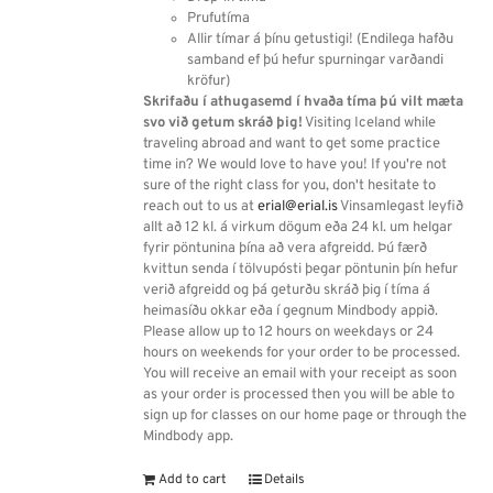
Prufutíma
Allir tímar á þínu getustigi! (Endilega hafðu
samband ef þú hefur spurningar varðandi
kröfur)
Skrifaðu í athugasemd í hvaða tíma þú vilt mæta
svo við getum skráð þig!
Visiting Iceland while
traveling abroad and want to get some practice
time in? We would love to have you! If you're not
sure of the right class for you, don't hesitate to
reach out to us at
erial@erial.is
Vinsamlegast leyfið
allt að 12 kl. á virkum dögum eða 24 kl. um helgar
fyrir pöntunina þína að vera afgreidd. Þú færð
kvittun senda í tölvupósti þegar pöntunin þín hefur
verið afgreidd og þá geturðu skráð þig í tíma á
heimasíðu okkar eða í gegnum Mindbody appið.
Please allow up to 12 hours on weekdays or 24
hours on weekends for your order to be processed.
You will receive an email with your receipt as soon
as your order is processed then you will be able to
sign up for classes on our home page or through the
Mindbody app.
Add to cart
Details