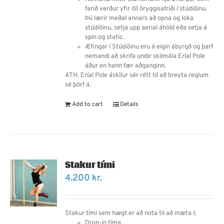
farið verður yfir öll öryggisatriði í stúdíóinu.
Þú lærir meðal annars
að
opna og loka
stúdíóinu, setja upp aerial áhöld eða setja á
spin og static.
Æfingar í Stúdíóinu eru á eigin ábyrgð og þarf
nemandi
að
skrifa undir skilmála Eríal Pole
áður en hann fær aðganginn.
ATH. Eríal Pole áskilur sér rétt til að breyta reglum
sé þörf á.
Add to cart
Details
Stakur tími
4.200
kr.
Stakur tími sem hægt er að nota til að mæta í;
Drop-in tíma