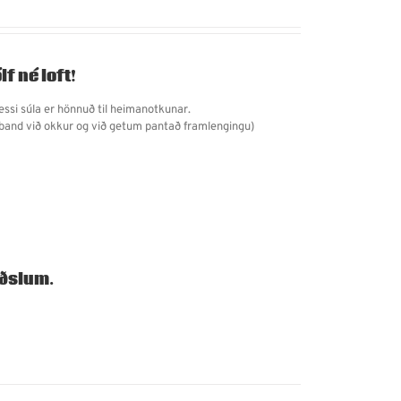
lf né loft!
essi súla er hönnuð til heimanotkunar.
mband við okkur og við getum pantað framlengingu)
iðslum.