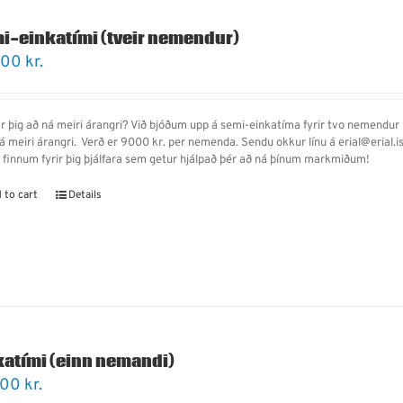
i-einkatími (tveir nemendur)
000
kr.
r þig að ná meiri árangri? Við bjóðum upp á semi-einkatíma fyrir tvo nemendur í 
ná meiri árangri.
Verð er 9000 kr. per nemenda.
Sendu okkur línu á erial@erial.i
ð finnum fyrir þig þjálfara sem getur hjálpað þér að ná þínum markmiðum!
 to cart
Details
katími (einn nemandi)
500
kr.