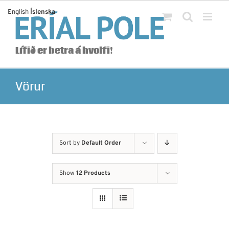
Skip
English
Íslenska
to
content
Lífið er betra á hvolfi!
Vörur
Sort by
Default Order
Show
12 Products