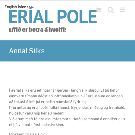
Skip
English
Íslenska
to
content
Lífið er betra á hvolfi!
Aerial Silks
Í aerial silks eru æfingarnar gerðar í langri silkislæðu. Ef þú hefur
einhvern tímann dáðst að loftfimleikafólkinu í sirkusnum og langað
að takast á loft þá er þetta námskeið fyrir þig!
Þrjú getustig eru í boði í silki í haust: Byrjendur, miðstig og framhald.
Þú getur valið hóp hér að neðan!
Við erum með 16 ára aldurstakmark. Hafðu samband á erial@erial.is
ef þú vilt nota frístundastyrkinn.
Hlökkum til að sjá þig!