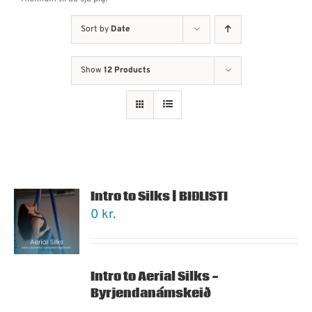
Sort by
Date
Show
12 Products
Intro to Silks | BIÐLISTI
0
kr.
Intro to Aerial Silks -
Byrjendanámskeið