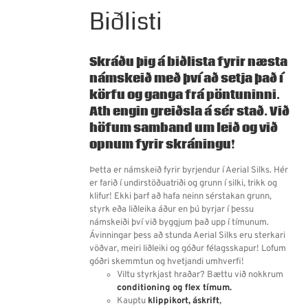
Biðlisti
Skráðu þig á biðlista fyrir næsta
námskeið með því að setja það í
körfu og ganga frá pöntuninni.
Ath engin greiðsla á sér stað.
Við
höfum samband um leið og við
opnum fyrir skráningu!
Þetta er námskeið fyrir byrjendur í Aerial Silks. Hér
er farið í undirstöðuatriði og grunn í silki, trikk og
klifur! Ekki þarf að hafa neinn sérstakan grunn,
styrk eða liðleika áður en þú byrjar í þessu
námskeiði því við byggjum það upp í tímunum.
Ávinningar þess að stunda Aerial Silks eru sterkari
vöðvar, meiri liðleiki og góður félagsskapur! Lofum
góðri skemmtun og hvetjandi umhverfi!
Viltu styrkjast hraðar? Bættu við nokkrum
conditioning og flex tímum.
Kauptu
klippikort,
áskrift
,