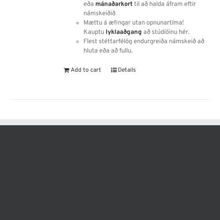
eða
mánaðarkort
til að halda áfram eftir
námskeiðið
Mættu á æfingar utan opnunartíma!
Kauptu
lyklaaðgang
að stúdíóinu hér.
Flest stéttarfélög endurgreiða námskeið að
hluta eða að fullu.
Add to cart
Details