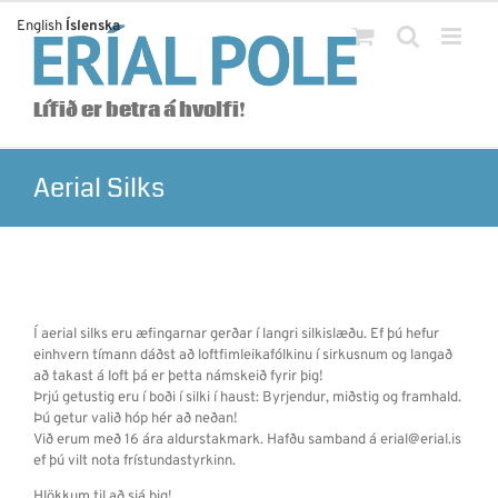
Skip
English
Íslenska
to
content
Lífið er betra á hvolfi!
Aerial Silks
Í aerial silks eru æfingarnar gerðar í langri silkislæðu. Ef þú hefur
einhvern tímann dáðst að loftfimleikafólkinu í sirkusnum og langað
að takast á loft þá er þetta námskeið fyrir þig!
Þrjú getustig eru í boði í silki í haust: Byrjendur, miðstig og framhald.
Þú getur valið hóp hér að neðan!
Við erum með 16 ára aldurstakmark. Hafðu samband á erial@erial.is
ef þú vilt nota frístundastyrkinn.
Hlökkum til að sjá þig!