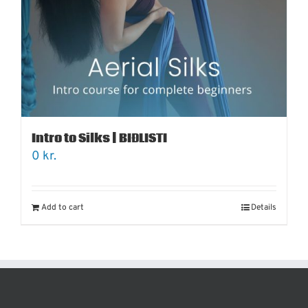
Intro to Silks | BIÐLISTI
0
kr.
Add to cart
Details