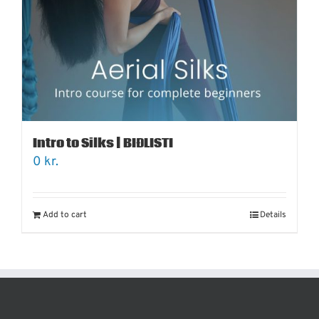
Intro to Silks | BIÐLISTI
0
kr.
Add to cart
Details