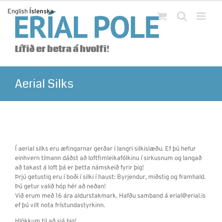
Skip
English
Íslenska
to
content
Lífið er betra á hvolfi!
Aerial Silks
Í aerial silks eru æfingarnar gerðar í langri silkislæðu. Ef þú hefur
einhvern tímann dáðst að loftfimleikafólkinu í sirkusnum og langað
að takast á loft þá er þetta námskeið fyrir þig!
Þrjú getustig eru í boði í silki í haust: Byrjendur, miðstig og framhald.
Þú getur valið hóp hér að neðan!
Við erum með 16 ára aldurstakmark. Hafðu samband á erial@erial.is
ef þú vilt nota frístundastyrkinn.
Hlökkum til að sjá þig!