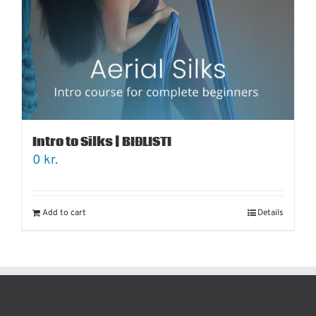
Intro to Silks | BIÐLISTI
0
kr.
Add to cart
Details