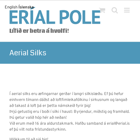
Skip
English
Íslenska
to
content
Lífið er betra á hvolfi!
Aerial Silks
Í aerial silks eru æfingarnar gerðar í langri silkislæðu. Ef þú hefur
einhvern tímann dáðst að loftfimleikafólkinu í sirkusnum og langað
að takast á loft þá er þetta námskeið fyrir þig!
Þrjú getustig eru í boði í silki í haust: Byrjendur, miðstig og framhald.
Þú getur valið hóp hér að neðan!
Við erum með 16 ára aldurstakmark. Hafðu samband á erial@erial.is
ef þú vilt nota frístundastyrkinn.
Hlökkum til að sjá þig!