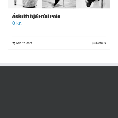
Áskrift hjá Eríal Pole
0
kr.
Add to cart
Details