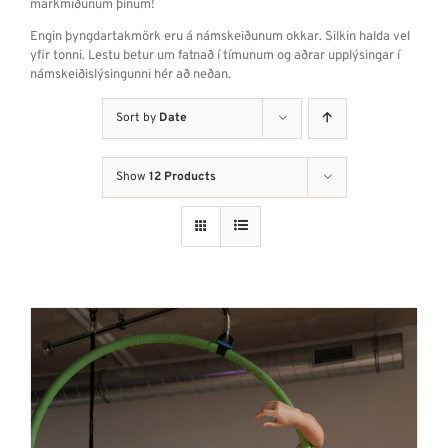
markmiðunum þínum!
Engin þyngdartakmörk eru á námskeiðunum okkar. Silkin halda vel
yfir tonni. Lestu betur um fatnað í tímunum og aðrar upplýsingar í
námskeiðislýsingunni hér að neðan.
Sort by
Date
Show
12 Products