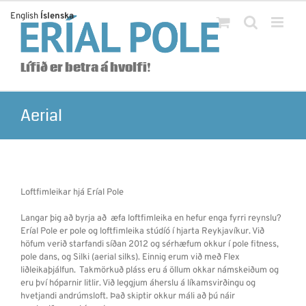
Skip
English
Íslenska
to
content
Lífið er betra á hvolfi!
Aerial
Loftfimleikar hjá Eríal Pole
Langar þig að byrja að æfa loftfimleika en hefur enga fyrri reynslu?
Eríal Pole er pole og loftfimleika stúdíó í hjarta Reykjavíkur. Við
höfum verið starfandi síðan 2012 og sérhæfum okkur í pole fitness,
pole dans, og Silki (aerial silks). Einnig erum við með Flex
liðleikaþjálfun. Takmörkuð pláss eru á öllum okkar námskeiðum og
eru því hóparnir litlir. Við leggjum áherslu á líkamsvirðingu og
hvetjandi andrúmsloft. Það skiptir okkur máli að þú náir