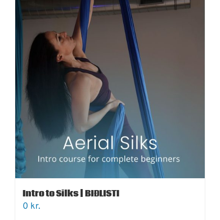
Intro to Silks | BIÐLISTI
0
kr.