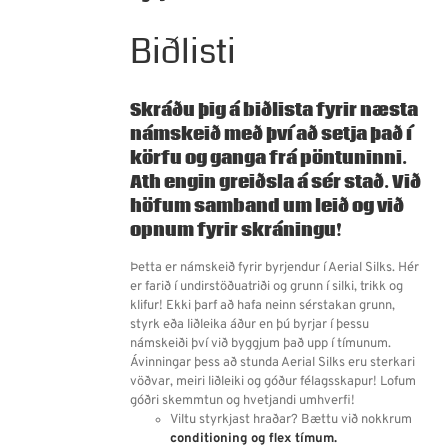
Biðlisti
Skráðu þig á biðlista fyrir næsta
námskeið með því að setja það í
körfu og ganga frá pöntuninni.
Ath engin greiðsla á sér stað.
Við
höfum samband um leið og við
opnum fyrir skráningu!
Þetta er námskeið fyrir byrjendur í Aerial Silks. Hér
er farið í undirstöðuatriði og grunn í silki, trikk og
klifur! Ekki þarf að hafa neinn sérstakan grunn,
styrk eða liðleika áður en þú byrjar í þessu
námskeiði því við byggjum það upp í tímunum.
Ávinningar þess að stunda Aerial Silks eru sterkari
vöðvar, meiri liðleiki og góður félagsskapur! Lofum
góðri skemmtun og hvetjandi umhverfi!
Viltu styrkjast hraðar? Bættu við nokkrum
conditioning og flex tímum.