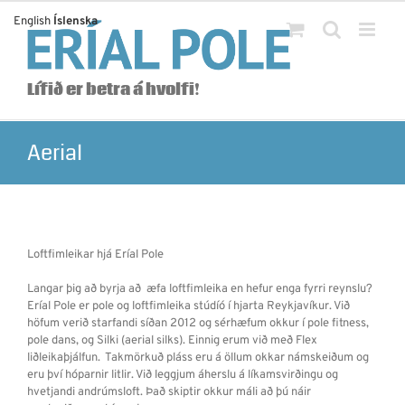
Skip
English
Íslenska
to
content
Lífið er betra á hvolfi!
Aerial
Loftfimleikar hjá Eríal Pole
Langar þig að byrja að æfa loftfimleika en hefur enga fyrri reynslu?
Eríal Pole er pole og loftfimleika stúdíó í hjarta Reykjavíkur. Við
höfum verið starfandi síðan 2012 og sérhæfum okkur í pole fitness,
pole dans, og Silki (aerial silks). Einnig erum við með Flex
liðleikaþjálfun. Takmörkuð pláss eru á öllum okkar námskeiðum og
eru því hóparnir litlir. Við leggjum áherslu á líkamsvirðingu og
hvetjandi andrúmsloft. Það skiptir okkur máli að þú náir