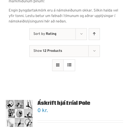
markmiðunum þínum!
Engin þyngdartakmörk eru á námskeiðunum okkar. Silkin halda vel
yfir tonni. Lestu betur um fatnað í tímunum og aðrar upplýsingar í
námskeiðislýsingunni hér að neðan.
Sort by
Rating
Show
12 Products
Áskrift hjá Eríal Pole
0
kr.