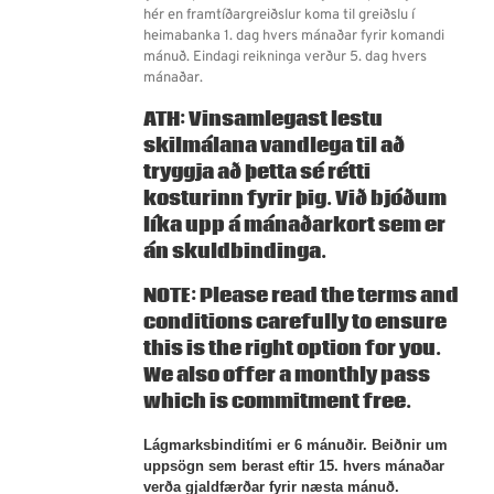
hér en framtíðargreiðslur koma til greiðslu í
heimabanka 1. dag hvers mánaðar fyrir komandi
mánuð. Eindagi reikninga verður 5. dag hvers
mánaðar.
ATH: Vinsamlegast lestu
skilmálana vandlega til að
tryggja að þetta sé rétti
kosturinn fyrir þig. Við bjóðum
líka upp á
mánaðarkort
sem er
án skuldbindinga.
NOTE: Please read the terms and
conditions carefully to ensure
this is the right option for you.
We also offer a
monthly pass
which is commitment free.
Lágmarksbinditími er 6 mánuðir. Beiðnir um
uppsögn sem berast eftir 15. hvers mánaðar
verða gjaldfærðar fyrir næsta mánuð.