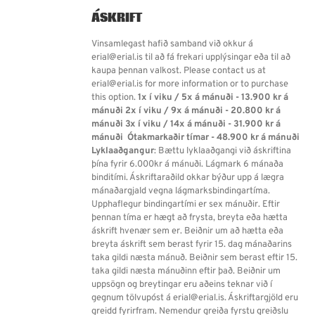
ÁSKRIFT
Vinsamlegast hafið samband við okkur á
erial@erial.is til að fá frekari upplýsingar eða til að
kaupa þennan valkost. Please contact us at
erial@erial.is for more information or to purchase
this option.
1x í viku / 5x á mánuði - 13.900 kr á
mánuði
2x í viku / 9x á mánuði - 20.800 kr á
mánuði
3x í viku / 14x á mánuði - 31.900 kr á
mánuði
Ótakmarkaðir tímar - 48.900 kr á mánuði
Lyklaaðgangur
: Bættu lyklaaðgangi við áskriftina
þína fyrir 6.000kr á mánuði. Lágmark 6 mánaða
binditími. Áskriftaraðild okkar býður upp á lægra
mánaðargjald vegna lágmarksbindingartíma.
Upphaflegur bindingartími er sex mánuðir. Eftir
þennan tíma er hægt að frysta, breyta eða hætta
áskrift hvenær sem er. Beiðnir um að hætta eða
breyta áskrift sem berast fyrir 15. dag mánaðarins
taka gildi næsta mánuð. Beiðnir sem berast eftir 15.
taka gildi næsta mánuðinn eftir það. Beiðnir um
uppsögn og breytingar eru aðeins teknar við í
gegnum tölvupóst á erial@erial.is. Áskriftargjöld eru
greidd fyrirfram. Nemendur greiða fyrstu greiðslu