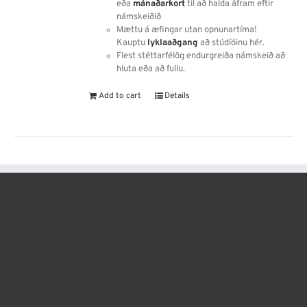
eða
mánaðarkort
til að halda áfram eftir
námskeiðið
Mættu á æfingar utan opnunartíma!
Kauptu
lyklaaðgang
að stúdíóinu hér.
Flest stéttarfélög endurgreiða námskeið að
hluta eða að fullu.
Add to cart
Details