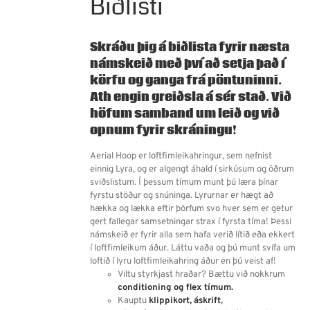
Biðlisti
Skráðu þig á biðlista fyrir næsta
námskeið með því að setja það í
körfu og ganga frá pöntuninni.
Ath engin greiðsla á sér stað.
Við
höfum samband um leið og við
opnum fyrir skráningu!
Aerial Hoop er loftfimleikahringur, sem nefnist
einnig Lyra, og er algengt áhald í sirkúsum og öðrum
sviðslistum.
Í þessum tímum munt þú læra þínar
fyrstu stöður og snúninga. Lyrurnar er hægt að
hækka og lækka eftir þörfum svo hver sem er getur
gert fallegar samsetningar strax í fyrsta tíma! Þessi
námskeið er fyrir alla sem hafa verið lítið eða ekkert
í loftfimleikum áður. Láttu vaða og þú munt svífa um
loftið í lyru loftfimleikahring áður en þú veist af!
Viltu styrkjast hraðar? Bættu við nokkrum
conditioning og flex tímum.
Kauptu
klippikort,
áskrift
,