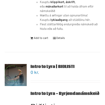
Kauptu
klippikort,
áskrift
,
eða
mánaðarkort
til að halda áfram eftir
námskeiðið
Mættu á æfingar utan opnunartíma!
Kauptu
lyklaaðgang
að stúdíóinu hér.
Flest stéttarfélög endurgreiða námskeið að
hluta eða að fullu.
Add to cart
Details
Intro to Lyra | BIÐLISTI
0
kr.
Intro to Lyra - Byrjendanámskeið