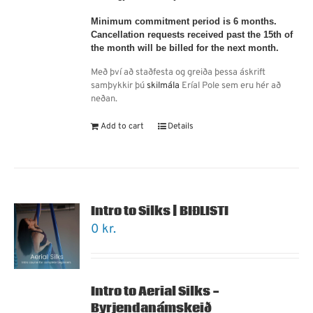
Minimum commitment period is 6 months.
Cancellation requests received past the 15th of
the month will be billed for the next month.
Með því að staðfesta og greiða þessa áskrift
samþykkir þú
skilmála
Eríal Pole sem eru hér að
neðan.
Add to cart
Details
Intro to Silks | BIÐLISTI
0
kr.
Intro to Aerial Silks -
Byrjendanámskeið